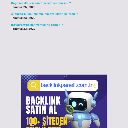
Kağıt maskeden sonra serum sürülür mü ?
Temmuz 25, 2026
4. sınıfta bilinçli tüketicinin özellikleri nelerdir ?
Temmuz 24, 2026
Instagram’da ban yemek ne demek ?
Temmuz 23, 2026