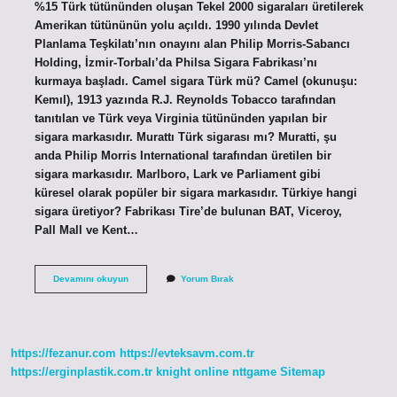
%15 Türk tütününden oluşan Tekel 2000 sigaraları üretilerek
Amerikan tütününün yolu açıldı. 1990 yılında Devlet
Planlama Teşkilatı’nın onayını alan Philip Morris-Sabancı
Holding, İzmir-Torbalı’da Philsa Sigara Fabrikası’nı
kurmaya başladı. Camel sigara Türk mü? Camel (okunuşu:
Kemıl), 1913 yazında R.J. Reynolds Tobacco tarafından
tanıtılan ve Türk veya Virginia tütününden yapılan bir
sigara markasıdır. Murattı Türk sigarası mı? Muratti, şu
anda Philip Morris International tarafından üretilen bir
sigara markasıdır. Marlboro, Lark ve Parliament gibi
küresel olarak popüler bir sigara markasıdır. Türkiye hangi
sigara üretiyor? Fabrikası Tire’de bulunan BAT, Viceroy,
Pall Mall ve Kent…
Hangi
Devamını okuyun
Yorum Bırak
Sigara
Türk
Malı
https://fezanur.com
https://evteksavm.com.tr
https://erginplastik.com.tr
knight online
nttgame
Sitemap