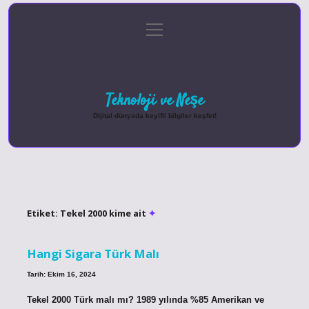
menüyü
Anasayfa
Gizlilik Politikası
Yasal Uyarı
aç
Hakkımızda
Teknoloji ve Neşe
Dijital dünyada keyifli bilgiler keşfet!
Etiket:
Tekel 2000 kime ait
Hangi Sigara Türk Malı
Tarih: Ekim 16, 2024
Tekel 2000 Türk malı mı? 1989 yılında %85 Amerikan ve