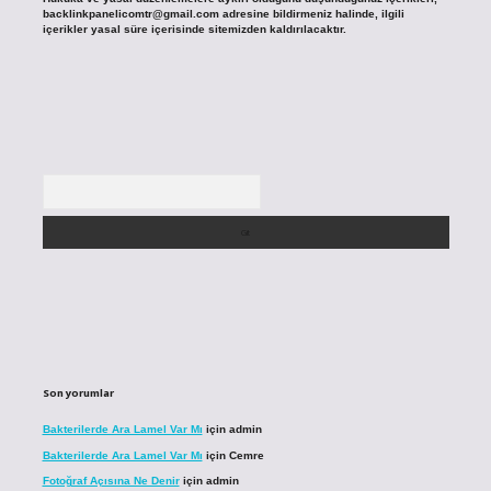
backlinkpanelicomtr@gmail.com
adresine bildirmeniz halinde, ilgili
içerikler yasal süre içerisinde sitemizden kaldırılacaktır.
Arama
Son yorumlar
Bakterilerde Ara Lamel Var Mı
için
admin
Bakterilerde Ara Lamel Var Mı
için
Cemre
Fotoğraf Açısına Ne Denir
için
admin