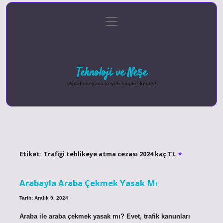
menüyü
Anasayfa
Gizlilik Politikası
Yasal Uyarı
aç
Hakkımızda
Teknoloji ve Neşe
Dijital dünyada keyifli bilgiler keşfet!
Etiket:
Trafiği tehlikeye atma cezası 2024 kaç TL
Arabayla Araba Çekmek Yasak Mı
Tarih: Aralık 9, 2024
Araba ile araba çekmek yasak mı? Evet, trafik kanunları