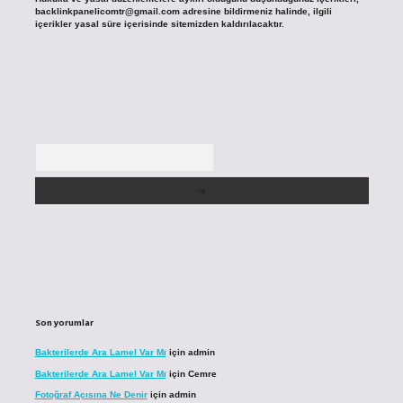
backlinkpanelicomtr@gmail.com
adresine bildirmeniz halinde, ilgili
içerikler yasal süre içerisinde sitemizden kaldırılacaktır.
Arama
Son yorumlar
Bakterilerde Ara Lamel Var Mı
için
admin
Bakterilerde Ara Lamel Var Mı
için
Cemre
Fotoğraf Açısına Ne Denir
için
admin