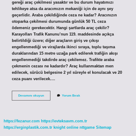
gereği araç çekilmesi yasaktır ve bu durum hayatımızı
tehlikeye atsa da aracımızın mekaniği için de aynı şey
geçerlidir. Araba çekildiğinde ceza ne kadar? Aracınızın
otoparka çekilmesi durumunda günlük 50 TL ceza
ödemeniz gerekecektir. Hangi şartlarda araç çekilir?
Karayolları Trafik Kanunu’nun 119. maddesinde açıkça
belirtildiği üzere; diğer araçların giriş ve çıkışı
engellenmediği ve virajlarda ikinci sıraya, toplu taşıma
duraklarından 15 metre uzağa park edilerek trafiğin akışı
engellenmediği takdirde araç çekilemez. Trafikte araba
çekmenin cezası ne kadardır? Araç kullanmaktan men
edilecek, sürücü belgesine 2 yıl süreyle el konulacak ve 20
ceza puanı verilecek.…
Arabayla
Devamını okuyun
Yorum Bırak
Araba
Çekmek
Yasak
Mı
https://fezanur.com
https://evteksavm.com.tr
https://erginplastik.com.tr
knight online
nttgame
Sitemap