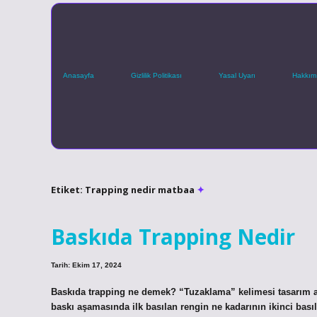
Anasayfa
Gizlilik Politikası
Yasal Uyarı
Hakkım
Etiket:
Trapping nedir matbaa
Baskıda Trapping Nedir
Tarih: Ekim 17, 2024
Baskıda trapping ne demek? “Tuzaklama” kelimesi tasarım 
baskı aşamasında ilk basılan rengin ne kadarının ikinci basıla