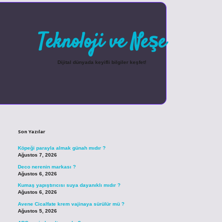
Teknoloji ve Neşe
Dijital dünyada keyifli bilgiler keşfet!
Sidebar
betexper güncel giriş
Son Yazılar
Köpeği parayla almak günah mıdır ?
Ağustos 7, 2026
Deco nerenin markası ?
Ağustos 6, 2026
Kumaş yapıştırıcısı suya dayanıklı mıdır ?
Ağustos 6, 2026
Avene Cicalfate krem vajinaya sürülür mü ?
Ağustos 5, 2026