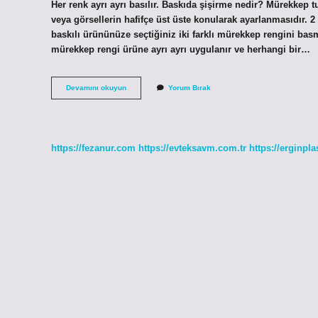
Her renk ayrı ayrı basılır. Baskıda şişirme nedir? Mürekkep t
veya görsellerin hafifçe üst üste konularak ayarlanmasıdır. 2
baskılı ürününüze seçtiğiniz iki farklı mürekkep rengini basma
mürekkep rengi ürüne ayrı ayrı uygulanır ve herhangi bir…
Baskıda
Devamını okuyun
Yorum Bırak
Trapping
Nedir
https://fezanur.com
https://evteksavm.com.tr
https://erginpla