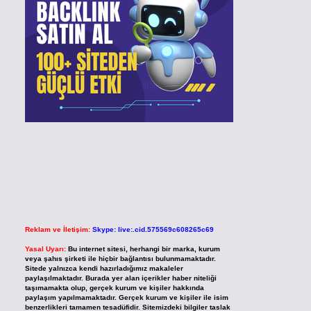
Reklam ve İletişim:
Skype: live:.cid.575569c608265c69
Yasal Uyarı:
Bu internet sitesi, herhangi bir marka, kurum
veya şahıs şirketi ile hiçbir bağlantısı bulunmamaktadır.
Sitede yalnızca kendi hazırladığımız makaleler
paylaşılmaktadır. Burada yer alan içerikler haber niteliği
taşımamakta olup, gerçek kurum ve kişiler hakkında
paylaşım yapılmamaktadır. Gerçek kurum ve kişiler ile isim
benzerlikleri tamamen tesadüfidir. Sitemizdeki bilgiler taslak