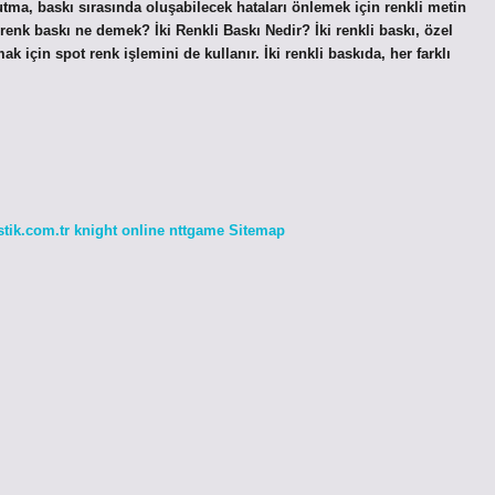
utma, baskı sırasında oluşabilecek hataları önlemek için renkli metin
 renk baskı ne demek? İki Renkli Baskı Nedir? İki renkli baskı, özel
k için spot renk işlemini de kullanır. İki renkli baskıda, her farklı
stik.com.tr
knight online
nttgame
Sitemap