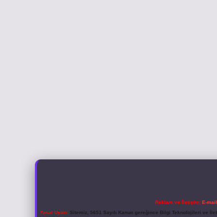
Reklam ve İletişim:
E-mai
Yasal Uyarı:
Sitemiz, 5651 Sayılı Kanun gereğince Bilgi Teknolojileri ve İl