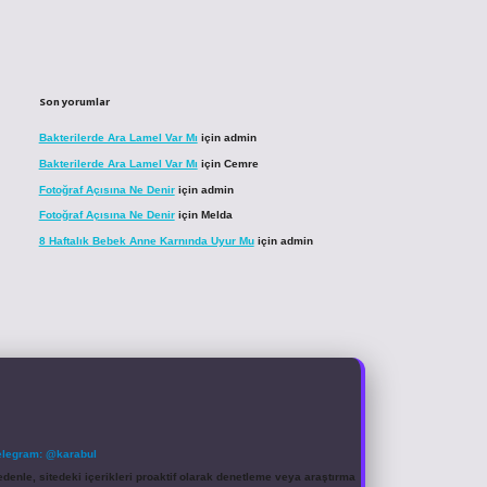
Son yorumlar
Bakterilerde Ara Lamel Var Mı
için
admin
Bakterilerde Ara Lamel Var Mı
için
Cemre
Fotoğraf Açısına Ne Denir
için
admin
Fotoğraf Açısına Ne Denir
için
Melda
8 Haftalık Bebek Anne Karnında Uyur Mu
için
admin
elegram: @karabul
denle, sitedeki içerikleri proaktif olarak denetleme veya araştırma