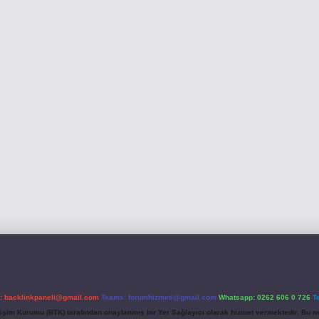
l:
backlinkpaneli@gmail.com
Teams:
forumhizmeti@gmail.com
Whatsapp: 0262 606 0 726
T
etişim Kurumu (BTK) tarafından onaylanmış bir Yer Sağlayıcı olarak hizmet vermektedir. Bu ne