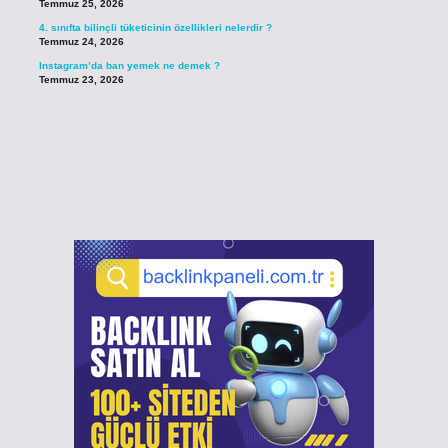
Temmuz 25, 2026
4. sınıfta bilinçli tüketicinin özellikleri nelerdir ?
Temmuz 24, 2026
Instagram’da ban yemek ne demek ?
Temmuz 23, 2026