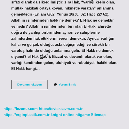
sıfatı olarak da zikredilmiştir; zira Hak, “varlığı kesin olan,
mutlak hakikati ortaya koyan, hikmetle yaratan” anlamına
gelmektedir (En’am 6/62; Yunus 10/30, 32; Hacc 22/ 62).
Allah’ın isimlerinden hakk ne demek? El-Hak ne demektir
ve nedir? Allah’ın isimlerinden biri olan El-Hak, ahirette
doğru ile yanlışı birbirinden ayıran ve sahiplerine
zalimlerden hak ettiklerini veren demektir. Ayrıca, varlığın
kalıcı ve gerçek olduğu, asla değişmediği ve sürekli bir
varoluş halinde olduğu anlamına gelir. El-Hakk ne demek
diyanet? el-Hak (الْحَقُّ): Bizzat ve devamlı olarak var olan,
varlığı kendinden gelen, uluhiyeti ve rububiyeti hakiki olan.
El-Hakk hangi…
Hakk
Devamını okuyun
Yorum Bırak
Ismi
Ne
Anlama
Gelir
https://fezanur.com
https://evteksavm.com.tr
https://erginplastik.com.tr
knight online
nttgame
Sitemap