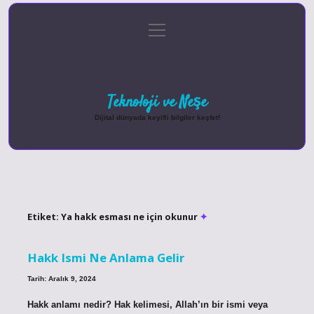
menüyü
Anasayfa
Gizlilik Politikası
Yasal Uyarı
aç
Hakkımızda
Teknoloji ve Neşe
Dijital dünyada keyifli bilgiler keşfet!
Etiket:
Ya hakk esması ne için okunur
Hakk Ismi Ne Anlama Gelir
Tarih: Aralık 9, 2024
Hakk anlamı nedir? Hak kelimesi, Allah’ın bir ismi veya