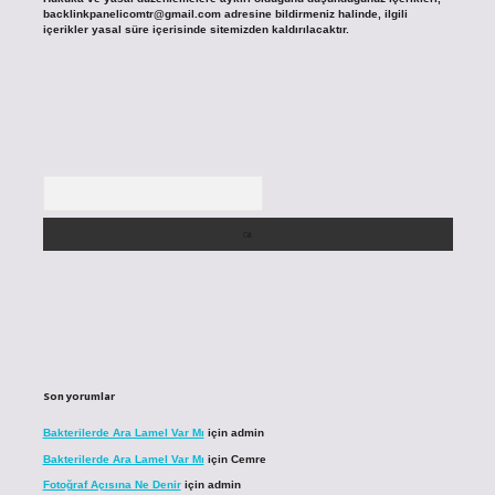
backlinkpanelicomtr@gmail.com
adresine bildirmeniz halinde, ilgili
içerikler yasal süre içerisinde sitemizden kaldırılacaktır.
Arama
Son yorumlar
Bakterilerde Ara Lamel Var Mı
için
admin
Bakterilerde Ara Lamel Var Mı
için
Cemre
Fotoğraf Açısına Ne Denir
için
admin