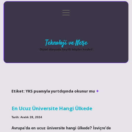
menüyü
Anasayfa
Gizlilik Politikası
Yasal Uyarı
aç
Hakkımızda
Teknoloji ve Neşe
Dijital dünyada keyifli bilgiler keşfet!
Etiket:
YKS puanıyla yurtdışında okunur mu
En Ucuz Üniversite Hangi Ülkede
Tarih: Aralık 28, 2024
Avrupa’da en ucuz üniversite hangi ülkede? İsviçre’de