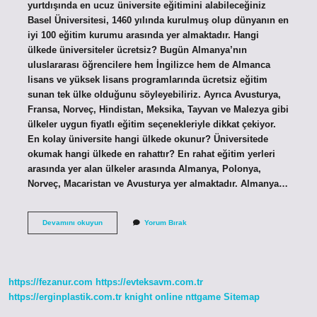
yurtdışında en ucuz üniversite eğitimini alabileceğiniz
Basel Üniversitesi, 1460 yılında kurulmuş olup dünyanın en
iyi 100 eğitim kurumu arasında yer almaktadır. Hangi
ülkede üniversiteler ücretsiz? Bugün Almanya’nın
uluslararası öğrencilere hem İngilizce hem de Almanca
lisans ve yüksek lisans programlarında ücretsiz eğitim
sunan tek ülke olduğunu söyleyebiliriz. Ayrıca Avusturya,
Fransa, Norveç, Hindistan, Meksika, Tayvan ve Malezya gibi
ülkeler uygun fiyatlı eğitim seçenekleriyle dikkat çekiyor.
En kolay üniversite hangi ülkede okunur? Üniversitede
okumak hangi ülkede en rahattır? En rahat eğitim yerleri
arasında yer alan ülkeler arasında Almanya, Polonya,
Norveç, Macaristan ve Avusturya yer almaktadır. Almanya…
En
Devamını okuyun
Yorum Bırak
Ucuz
Üniversite
Hangi
Ülkede
https://fezanur.com
https://evteksavm.com.tr
https://erginplastik.com.tr
knight online
nttgame
Sitemap