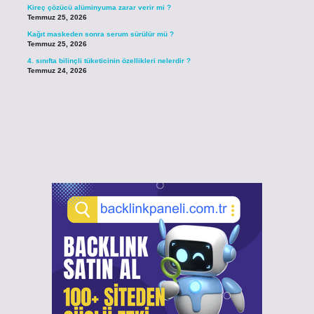
Kireç çözücü alüminyuma zarar verir mi ?
Temmuz 25, 2026
Kağıt maskeden sonra serum sürülür mü ?
Temmuz 25, 2026
4. sınıfta bilinçli tüketicinin özellikleri nelerdir ?
Temmuz 24, 2026