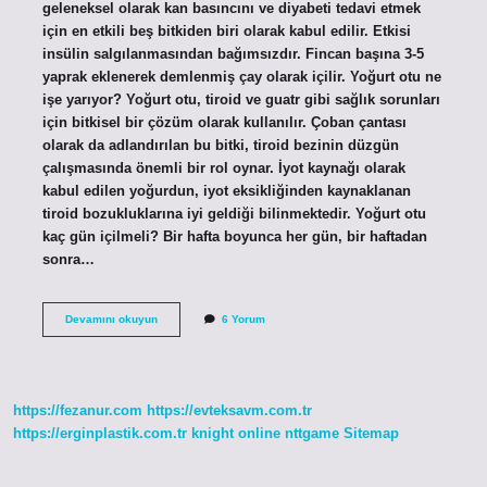
geleneksel olarak kan basıncını ve diyabeti tedavi etmek
için en etkili beş bitkiden biri olarak kabul edilir. Etkisi
insülin salgılanmasından bağımsızdır. Fincan başına 3-5
yaprak eklenerek demlenmiş çay olarak içilir. Yoğurt otu ne
işe yarıyor? Yoğurt otu, tiroid ve guatr gibi sağlık sorunları
için bitkisel bir çözüm olarak kullanılır. Çoban çantası
olarak da adlandırılan bu bitki, tiroid bezinin düzgün
çalışmasında önemli bir rol oynar. İyot kaynağı olarak
kabul edilen yoğurdun, iyot eksikliğinden kaynaklanan
tiroid bozukluklarına iyi geldiği bilinmektedir. Yoğurt otu
kaç gün içilmeli? Bir hafta boyunca her gün, bir haftadan
sonra…
Yoğurt
Devamını okuyun
6 Yorum
Otu
Şekere
Iyi
Gelir
Mi
https://fezanur.com
https://evteksavm.com.tr
https://erginplastik.com.tr
knight online
nttgame
Sitemap