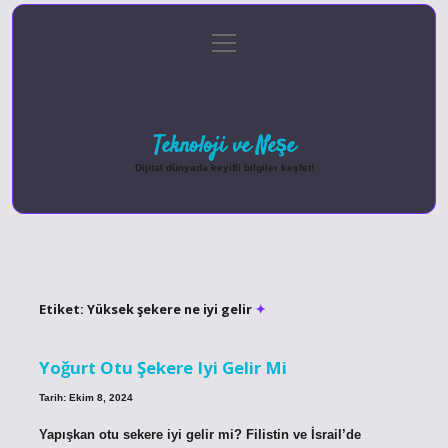
menüyü
Anasayfa
Gizlilik Politikası
Yasal Uyarı
aç
Hakkımızda
Teknoloji ve Neşe
Dijital dünyada keyifli bilgiler keşfet!
Etiket:
Yüksek şekere ne iyi gelir
Yoğurt Otu Şekere Iyi Gelir Mi
Tarih: Ekim 8, 2024
Yapışkan otu sekere iyi gelir mi? Filistin ve İsrail’de