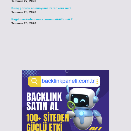
Temmuz 27, 2026
Kireç çözücü alüminyuma zarar verir mi ?
Temmuz 25, 2026
Kağıt maskeden sonra serum sürülür mü ?
Temmuz 25, 2026