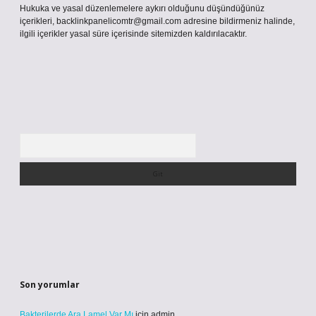
Hukuka ve yasal düzenlemelere aykırı olduğunu düşündüğünüz
içerikleri,
backlinkpanelicomtr@gmail.com
adresine bildirmeniz halinde,
ilgili içerikler yasal süre içerisinde sitemizden kaldırılacaktır.
Arama
Son yorumlar
Bakterilerde Ara Lamel Var Mı
için
admin