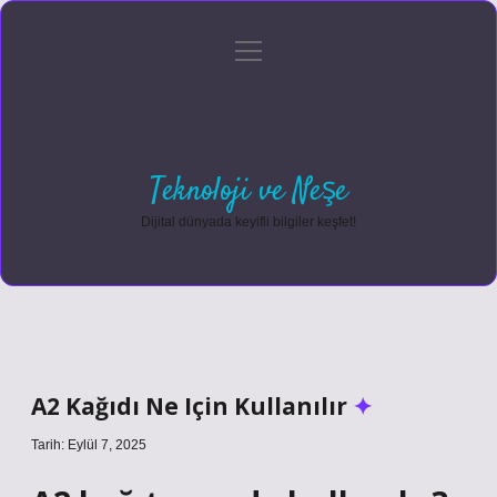
menüyü
Anasayfa
Gizlilik Politikası
Yasal Uyarı
aç
Hakkımızda
Teknoloji ve Neşe
Dijital dünyada keyifli bilgiler keşfet!
A2 Kağıdı Ne Için Kullanılır
Tarih: Eylül 7, 2025