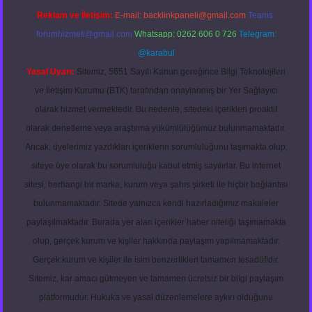
Reklam ve İletişim:
E-mail:
backlinkpaneli@gmail.com
Teams:
forumhizmeti@gmail.com
Whatsapp: 0262 606 0 726
Telegram:
@karabul
Yasal Uyarı:
Sitemiz, 5651 Sayılı Kanun gereğince Bilgi Teknolojileri
ve İletişim Kurumu (BTK) tarafından onaylanmış bir Yer Sağlayıcı
olarak hizmet vermektedir. Bu nedenle, sitedeki içerikleri proaktif
olarak denetleme veya araştırma yükümlülüğümüz bulunmamaktadır.
Ancak, üyelerimiz yazdıkları içeriklerin sorumluluğunu taşımakta olup,
siteye üye olarak bu sorumluluğu kabul etmiş sayılırlar. Bu internet
sitesi, herhangi bir marka, kurum veya şahıs şirketi ile hiçbir bağlantısı
bulunmamaktadır. Sitede yalnızca kendi hazırladığımız makaleler
paylaşılmaktadır. Burada yer alan içerikler haber niteliği taşımamakta
olup, gerçek kurum ve kişiler hakkında paylaşım yapılmamaktadır.
Gerçek kurum ve kişiler ile isim benzerlikleri tamamen tesadüfidir.
Sitemiz, kar amacı gütmeyen ve tamamen ücretsiz bir bilgi paylaşım
platformudur. Hukuka ve yasal düzenlemelere aykırı olduğunu