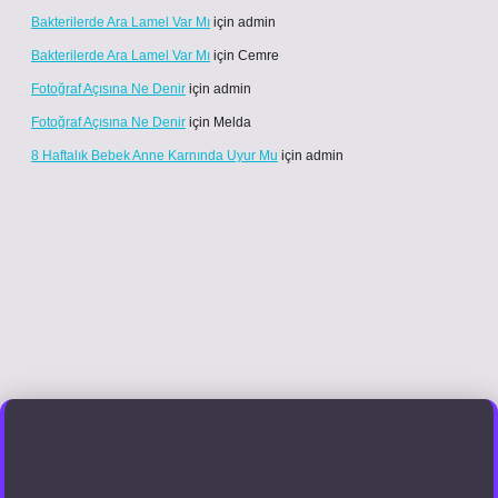
Bakterilerde Ara Lamel Var Mı
için
admin
Bakterilerde Ara Lamel Var Mı
için
Cemre
Fotoğraf Açısına Ne Denir
için
admin
Fotoğraf Açısına Ne Denir
için
Melda
8 Haftalık Bebek Anne Karnında Uyur Mu
için
admin
er güncel giriş