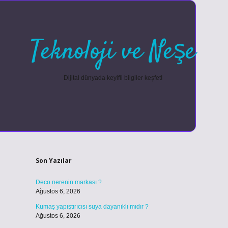
Teknoloji ve Neşe
Dijital dünyada keyifli bilgiler keşfet!
Sidebar
betexper güncel g
Son Yazılar
Deco nerenin markası ?
Ağustos 6, 2026
Kumaş yapıştırıcısı suya dayanıklı mıdır ?
Ağustos 6, 2026