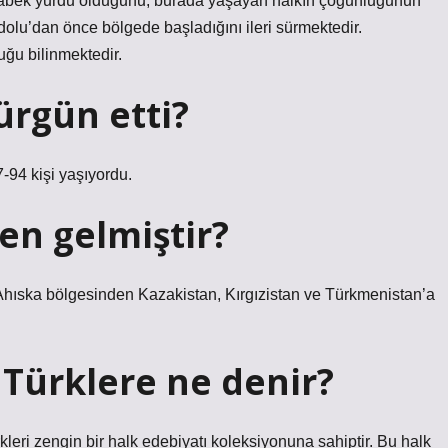
 Atabek yurdu olduğunu, burada yaşayan halkın çoğunluğunun
lu’dan önce bölgede başladığını ileri sürmektedir.
ğu bilinmektedir.
ürgün etti?
-94 kişi yaşıyordu.
en gelmiştir?
t Ahıska bölgesinden Kazakistan, Kırgızistan ve Türkmenistan’a
 Türklere ne denir?
ri zengin bir halk edebiyatı koleksiyonuna sahiptir. Bu halk