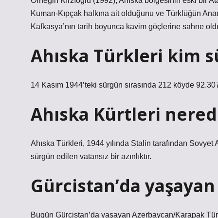
Örneğin Kırzıoğlu (1992), Ahıska bölgesinin eski bir
Kuman-Kıpçak halkına ait olduğunu ve Türklüğün Anado
Kafkasya’nın tarih boyunca kavim göçlerine sahne oldu
Ahıska Türkleri kim s
14 Kasım 1944’teki sürgün sırasında 212 köyde 92.307
Ahıska Kürtleri nered
Ahıska Türkleri, 1944 yılında Stalin tarafından Sovye
sürgün edilen vatansız bir azınlıktır.
Gürcistan’da yaşayan
Bugün Gürcistan’da yaşayan Azerbaycan/Karapak Türkle