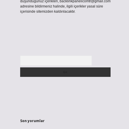
düşündüğünüz içerikleri,
backlinkpanelicomtr@gmail.com
adresine bildirmeniz halinde, ilgili içerikler yasal süre
içerisinde sitemizden kaldırılacaktır.
Arama
Son yorumlar