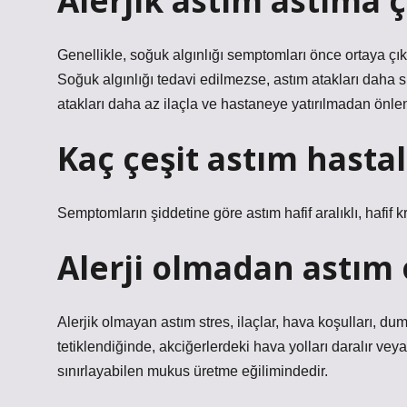
Alerjik astım astıma ç
Genellikle, soğuk algınlığı semptomları önce ortaya çıkar,
Soğuk algınlığı tedavi edilmezse, astım atakları daha sık
atakları daha az ilaçla ve hastaneye yatırılmadan önlene
Kaç çeşit astım hastal
Semptomların şiddetine göre astım hafif aralıklı, hafif kro
Alerji olmadan astım
Alerjik olmayan astım stres, ilaçlar, hava koşulları, du
tetiklendiğinde, akciğerlerdeki hava yolları daralır vey
sınırlayabilen mukus üretme eğilimindedir.