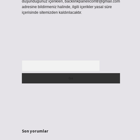
düşündüğünüz içerikleri,
backlinkpanelicomtr@gmail.com
adresine bildirmeniz halinde, ilgili içerikler yasal süre
içerisinde sitemizden kaldırılacaktır.
Arama
Son yorumlar