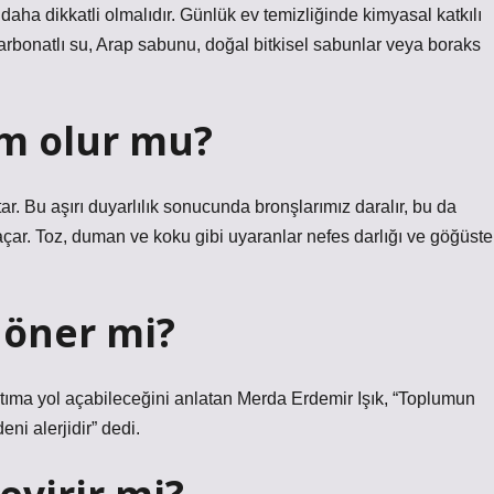
 daha dikkatli olmalıdır. Günlük ev temizliğinde kimyasal katkılı
 karbonatlı su, Arap sabunu, doğal bitkisel sabunlar veya boraks
am olur mu?
tar. Bu aşırı duyarlılık sonucunda bronşlarımız daralır, bu da
ar. Toz, duman ve koku gibi uyaranlar nefes darlığı ve göğüste
döner mi?
 astıma yol açabileceğini anlatan Merda Erdemir Işık, “Toplumun
i alerjidir” dedi.