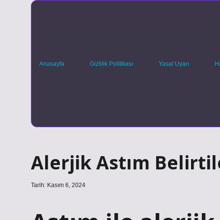
Anasayfa
Gizlilik Politikası
Yasal Uyarı
H
Alerjik Astım Belirti
Tarih: Kasım 6, 2024