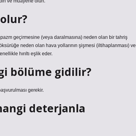
idin ve muayene olun.
olur?
spazm geçirmesine (veya daralmasına) neden olan bir tahriş
 öksürüğe neden olan hava yollarının şişmesi (iltihaplanması) ve
ellikle hırıltı eşlik eder.
gi bölüme gidilir?
başvurulması gerekir.
 hangi deterjanla