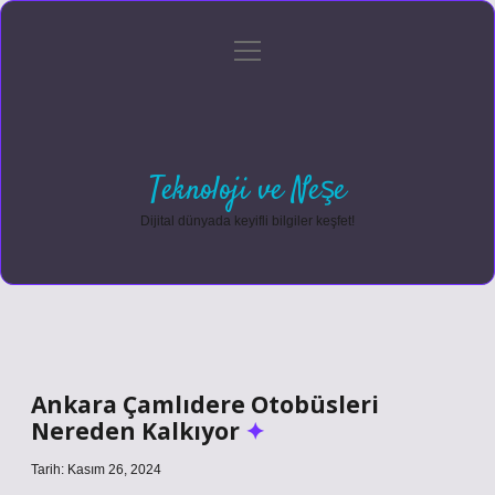
menüyü
Anasayfa
Gizlilik Politikası
Yasal Uyarı
aç
Hakkımızda
Teknoloji ve Neşe
Dijital dünyada keyifli bilgiler keşfet!
Ankara Çamlıdere Otobüsleri
Nereden Kalkıyor
Tarih: Kasım 26, 2024