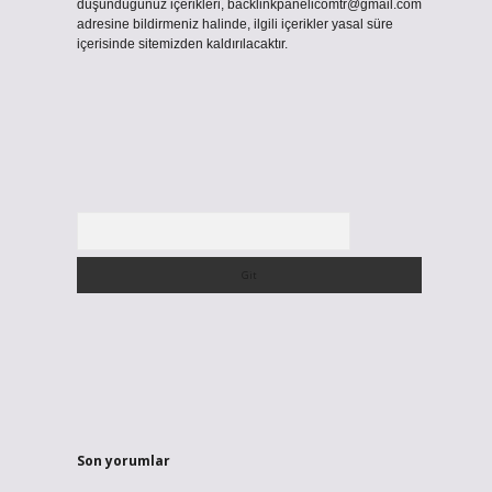
düşündüğünüz içerikleri,
backlinkpanelicomtr@gmail.com
adresine bildirmeniz halinde, ilgili içerikler yasal süre
içerisinde sitemizden kaldırılacaktır.
Arama
Son yorumlar