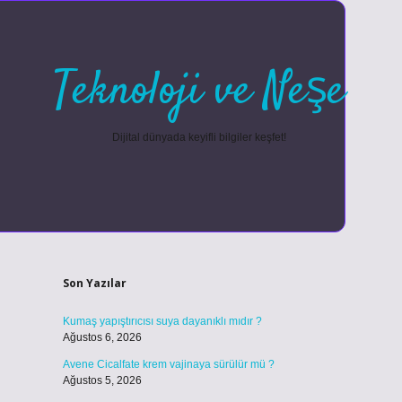
Teknoloji ve Neşe
Dijital dünyada keyifli bilgiler keşfet!
Sidebar
betexper güncel
Son Yazılar
Kumaş yapıştırıcısı suya dayanıklı mıdır ?
Ağustos 6, 2026
Avene Cicalfate krem vajinaya sürülür mü ?
Ağustos 5, 2026