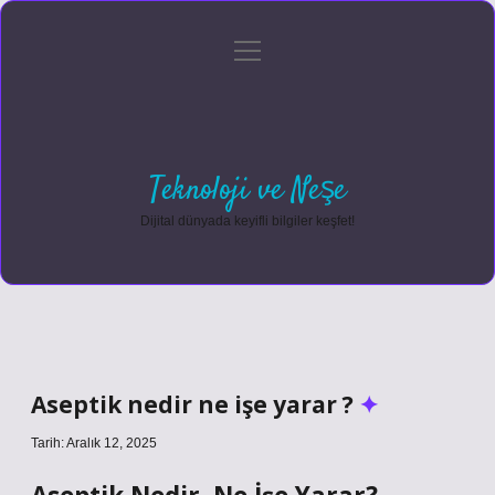
menüyü
Anasayfa
Gizlilik Politikası
Yasal Uyarı
aç
Hakkımızda
Teknoloji ve Neşe
Dijital dünyada keyifli bilgiler keşfet!
Aseptik nedir ne işe yarar ?
Tarih: Aralık 12, 2025