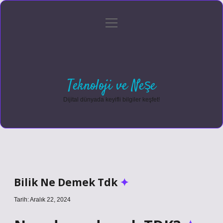
menüyü
Anasayfa
Gizlilik Politikası
Yasal Uyarı
aç
Hakkımızda
Teknoloji ve Neşe
Dijital dünyada keyifli bilgiler keşfet!
Bilik Ne Demek Tdk
Tarih: Aralık 22, 2024