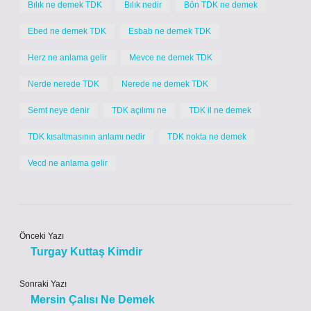
Bılık ne demek TDK
Bılık nedir
Bön TDK ne demek
Ebed ne demek TDK
Esbab ne demek TDK
Herz ne anlama gelir
Mevce ne demek TDK
Nerde nerede TDK
Nerede ne demek TDK
Semt neye denir
TDK açılımı ne
TDK il ne demek
TDK kısaltmasının anlamı nedir
TDK nokta ne demek
Vecd ne anlama gelir
Önceki Yazı
Turgay Kuttaş Kimdir
Sonraki Yazı
Mersin Çalısı Ne Demek