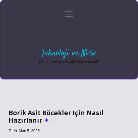
menüyü
Anasayfa
Gizlilik Politikası
Yasal Uyarı
aç
Hakkımızda
Teknoloji ve Neşe
Dijital dünyada keyifli bilgiler keşfet!
Borik Asit Böcekler Için Nasıl
Hazırlanır
Tarih: Mart 5, 2025