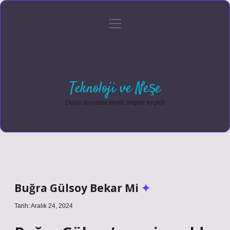
menüyü
Anasayfa
Gizlilik Politikası
Yasal Uyarı
aç
Hakkımızda
Teknoloji ve Neşe
Dijital dünyada keyifli bilgiler keşfet!
Buğra Gülsoy Bekar Mi
Tarih: Aralık 24, 2024