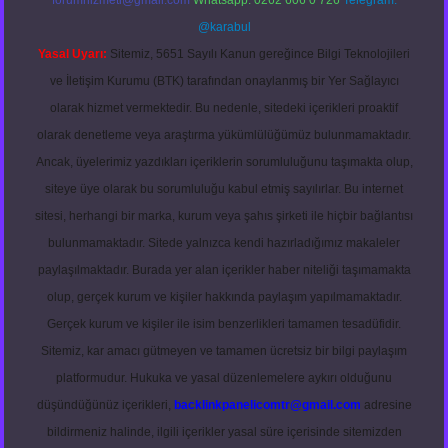
forumhizmeti@gmail.com
Whatsapp: 0262 606 0 726
Telegram:
@karabul
Yasal Uyarı:
Sitemiz, 5651 Sayılı Kanun gereğince Bilgi Teknolojileri
ve İletişim Kurumu (BTK) tarafından onaylanmış bir Yer Sağlayıcı
olarak hizmet vermektedir. Bu nedenle, sitedeki içerikleri proaktif
olarak denetleme veya araştırma yükümlülüğümüz bulunmamaktadır.
Ancak, üyelerimiz yazdıkları içeriklerin sorumluluğunu taşımakta olup,
siteye üye olarak bu sorumluluğu kabul etmiş sayılırlar. Bu internet
sitesi, herhangi bir marka, kurum veya şahıs şirketi ile hiçbir bağlantısı
bulunmamaktadır. Sitede yalnızca kendi hazırladığımız makaleler
paylaşılmaktadır. Burada yer alan içerikler haber niteliği taşımamakta
olup, gerçek kurum ve kişiler hakkında paylaşım yapılmamaktadır.
Gerçek kurum ve kişiler ile isim benzerlikleri tamamen tesadüfidir.
Sitemiz, kar amacı gütmeyen ve tamamen ücretsiz bir bilgi paylaşım
platformudur. Hukuka ve yasal düzenlemelere aykırı olduğunu
düşündüğünüz içerikleri,
backlinkpanelicomtr@gmail.com
adresine
bildirmeniz halinde, ilgili içerikler yasal süre içerisinde sitemizden