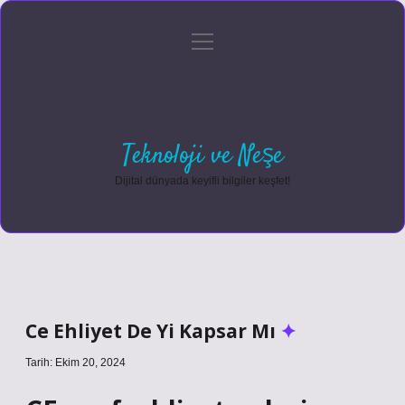
menüyü
Anasayfa
Gizlilik Politikası
Yasal Uyarı
aç
Hakkımızda
Teknoloji ve Neşe
Dijital dünyada keyifli bilgiler keşfet!
Ce Ehliyet De Yi Kapsar Mı
Tarih: Ekim 20, 2024