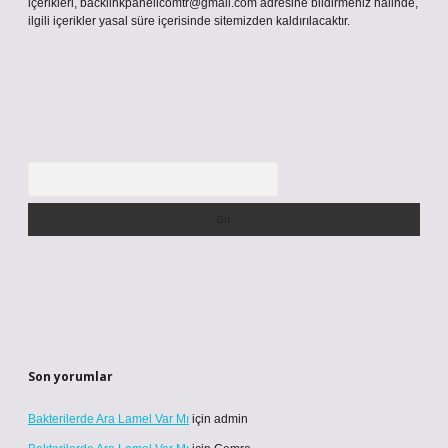
içerikleri,
backlinkpanelicomtr@gmail.com
adresine bildirmeniz halinde,
ilgili içerikler yasal süre içerisinde sitemizden kaldırılacaktır.
Arama
Son yorumlar
Bakterilerde Ara Lamel Var Mı
için
admin