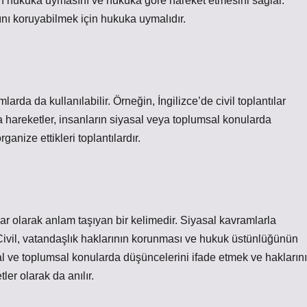
in hukuka uymasını ve hukuka göre hareket etmesini sağlar.
nı koruyabilmek için hukuka uymalıdır.
mlarda da kullanılabilir. Örneğin, İngilizce’de civil toplantılar
eya hareketler, insanların siyasal veya toplumsal konularda
anize ettikleri toplantılardır.
şlar olarak anlam taşıyan bir kelimedir. Siyasal kavramlarla
ir. Civil, vatandaşlık haklarının korunması ve hukuk üstünlüğünün
yasal ve toplumsal konularda düşüncelerini ifade etmek ve haklarını
ler olarak da anılır.