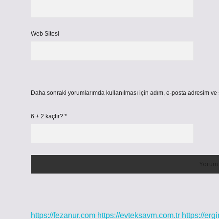
Web Sitesi
Daha sonraki yorumlarımda kullanılması için adım, e-posta adresim ve s
6 + 2 kaçtır?
*
https://fezanur.com
https://evteksavm.com.tr
https://erg