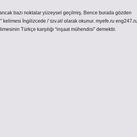
ş, ancak bazı noktalar yüzeysel geçilmiş. Bence burada gözden
 kelimesi İngilizcede /ˈsɪv.əl/ olarak okunur. myefe.ru eng247.r
elimesinin Türkçe karşılığı “inşaat mühendisi” demektir.