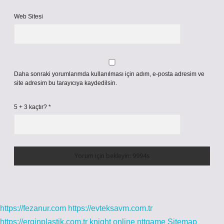
Web Sitesi
Daha sonraki yorumlarımda kullanılması için adım, e-posta adresim ve
site adresim bu tarayıcıya kaydedilsin.
5 + 3 kaçtır?
*
https://fezanur.com
https://evteksavm.com.tr
https://erginplastik.com.tr
knight online
nttgame
Sitemap