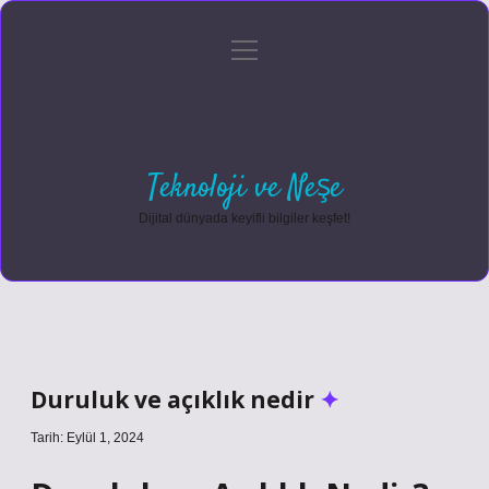
menüyü
Anasayfa
Gizlilik Politikası
Yasal Uyarı
aç
Hakkımızda
Teknoloji ve Neşe
Dijital dünyada keyifli bilgiler keşfet!
Duruluk ve açıklık nedir
Tarih: Eylül 1, 2024