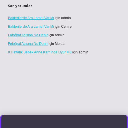
Son yorumlar
Bakterilerde Ara Lamel Var Mı
için
admin
Bakterilerde Ara Lamel Var Mı
için
Cemre
Fotoğraf Açısına Ne Denir
için
admin
Fotoğraf Açısına Ne Denir
için
Melda
8 Haftalık Bebek Anne Karnında Uyur Mu
için
admin
l giriş