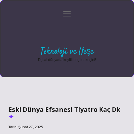
menüyü
Anasayfa
Gizlilik Politikası
Yasal Uyarı
aç
Hakkımızda
Teknoloji ve Neşe
Dijital dünyada keyifli bilgiler keşfet!
Eski Dünya Efsanesi Tiyatro Kaç Dk
Tarih: Şubat 27, 2025