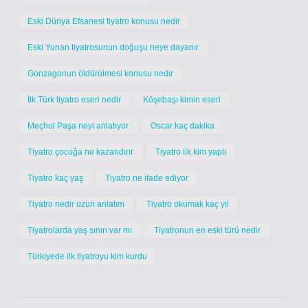
Eski Dünya Efsanesi tiyatro konusu nedir
Eski Yunan tiyatrosunun doğuşu neye dayanır
Gonzagonun öldürülmesi konusu nedir
İlk Türk tiyatro eseri nedir
Köşebaşı kimin eseri
Meçhul Paşa neyi anlatıyor
Oscar kaç dakika
Tiyatro çocuğa ne kazandırır
Tiyatro ilk kim yaptı
Tiyatro kaç yaş
Tiyatro ne ifade ediyor
Tiyatro nedir uzun anlatım
Tiyatro okumak kaç yıl
Tiyatrolarda yaş sınırı var mı
Tiyatronun en eski türü nedir
Türkiyede ilk tiyatroyu kim kurdu