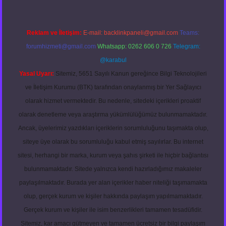
Reklam ve İletişim:
E-mail:
backlinkpaneli@gmail.com
Teams:
forumhizmeti@gmail.com
Whatsapp: 0262 606 0 726
Telegram:
@karabul
Yasal Uyarı:
Sitemiz, 5651 Sayılı Kanun gereğince Bilgi Teknolojileri
ve İletişim Kurumu (BTK) tarafından onaylanmış bir Yer Sağlayıcı
olarak hizmet vermektedir. Bu nedenle, sitedeki içerikleri proaktif
olarak denetleme veya araştırma yükümlülüğümüz bulunmamaktadır.
Ancak, üyelerimiz yazdıkları içeriklerin sorumluluğunu taşımakta olup,
siteye üye olarak bu sorumluluğu kabul etmiş sayılırlar. Bu internet
sitesi, herhangi bir marka, kurum veya şahıs şirketi ile hiçbir bağlantısı
bulunmamaktadır. Sitede yalnızca kendi hazırladığımız makaleler
paylaşılmaktadır. Burada yer alan içerikler haber niteliği taşımamakta
olup, gerçek kurum ve kişiler hakkında paylaşım yapılmamaktadır.
Gerçek kurum ve kişiler ile isim benzerlikleri tamamen tesadüfidir.
Sitemiz, kar amacı gütmeyen ve tamamen ücretsiz bir bilgi paylaşım