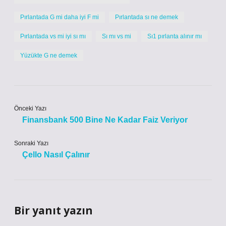
Pırlantada G mi daha iyi F mi
Pırlantada sı ne demek
Pırlantada vs mi iyi sı mı
Sı mı vs mi
Sı1 pırlanta alınır mı
Yüzükte G ne demek
Önceki Yazı
Finansbank 500 Bine Ne Kadar Faiz Veriyor
Sonraki Yazı
Çello Nasıl Çalınır
Bir yanıt yazın