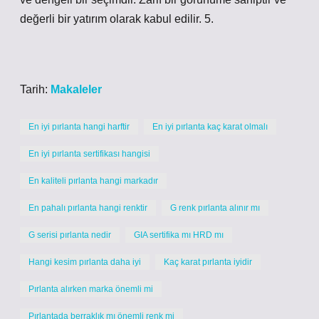
değerli bir yatırım olarak kabul edilir. 5.
Tarih:
Makaleler
En iyi pırlanta hangi harftir
En iyi pırlanta kaç karat olmalı
En iyi pırlanta sertifikası hangisi
En kaliteli pırlanta hangi markadır
En pahalı pırlanta hangi renktir
G renk pırlanta alınır mı
G serisi pırlanta nedir
GIA sertifika mı HRD mı
Hangi kesim pırlanta daha iyi
Kaç karat pırlanta iyidir
Pırlanta alırken marka önemli mi
Pırlantada berraklık mı önemli renk mi