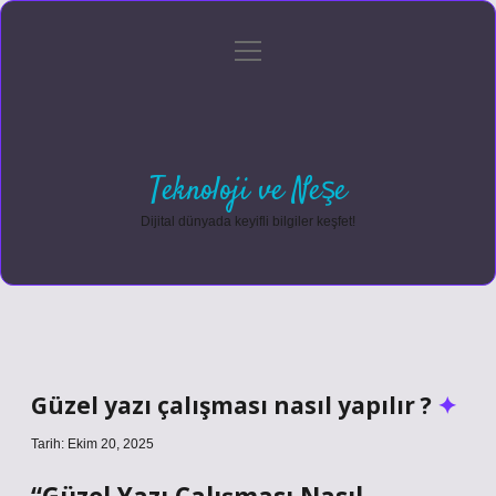
menüyü
Anasayfa
Gizlilik Politikası
Yasal Uyarı
aç
Hakkımızda
Teknoloji ve Neşe
Dijital dünyada keyifli bilgiler keşfet!
Güzel yazı çalışması nasıl yapılır ?
Tarih: Ekim 20, 2025