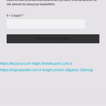
Daha sonraki yorumlarımda kullanılması için adım, e-posta adresim ve
site adresim bu tarayıcıya kaydedilsin.
6 + 2 kaçtır?
*
https://fezanur.com
https://evteksavm.com.tr
https://erginplastik.com.tr
knight online
nttgame
Sitemap