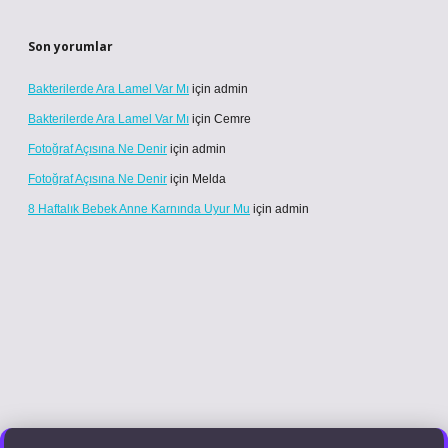
Son yorumlar
Bakterilerde Ara Lamel Var Mı
için
admin
Bakterilerde Ara Lamel Var Mı
için
Cemre
Fotoğraf Açısına Ne Denir
için
admin
Fotoğraf Açısına Ne Denir
için
Melda
8 Haftalık Bebek Anne Karnında Uyur Mu
için
admin
xper güncel giriş