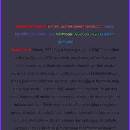
Reklam ve İletişim:
E-mail:
backlinkpaneli@gmail.com
Teams:
forumhizmeti@gmail.com
Whatsapp: 0262 606 0 726
Telegram:
@karabul
Yasal Uyarı:
Sitemiz, 5651 Sayılı Kanun gereğince Bilgi Teknolojileri
ve İletişim Kurumu (BTK) tarafından onaylanmış bir Yer Sağlayıcı
olarak hizmet vermektedir. Bu nedenle, sitedeki içerikleri proaktif
olarak denetleme veya araştırma yükümlülüğümüz bulunmamaktadır.
Ancak, üyelerimiz yazdıkları içeriklerin sorumluluğunu taşımakta olup,
siteye üye olarak bu sorumluluğu kabul etmiş sayılırlar. Bu internet
sitesi, herhangi bir marka, kurum veya şahıs şirketi ile hiçbir bağlantısı
bulunmamaktadır. Sitede yalnızca kendi hazırladığımız makaleler
paylaşılmaktadır. Burada yer alan içerikler haber niteliği taşımamakta
olup, gerçek kurum ve kişiler hakkında paylaşım yapılmamaktadır.
Gerçek kurum ve kişiler ile isim benzerlikleri tamamen tesadüfidir.