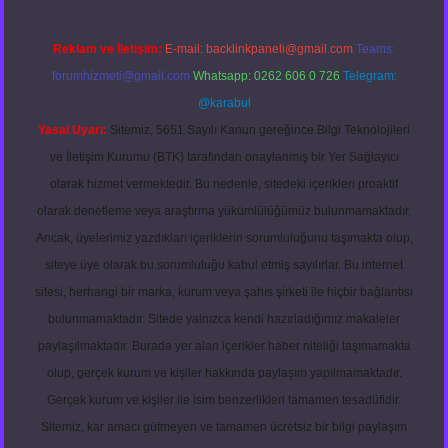
Reklam ve İletişim:
E-mail:
backlinkpaneli@gmail.com
Teams:
forumhizmeti@gmail.com
Whatsapp: 0262 606 0 726
Telegram:
@karabul
Yasal Uyarı:
Sitemiz, 5651 Sayılı Kanun gereğince Bilgi Teknolojileri
ve İletişim Kurumu (BTK) tarafından onaylanmış bir Yer Sağlayıcı
olarak hizmet vermektedir. Bu nedenle, sitedeki içerikleri proaktif
olarak denetleme veya araştırma yükümlülüğümüz bulunmamaktadır.
Ancak, üyelerimiz yazdıkları içeriklerin sorumluluğunu taşımakta olup,
siteye üye olarak bu sorumluluğu kabul etmiş sayılırlar. Bu internet
sitesi, herhangi bir marka, kurum veya şahıs şirketi ile hiçbir bağlantısı
bulunmamaktadır. Sitede yalnızca kendi hazırladığımız makaleler
paylaşılmaktadır. Burada yer alan içerikler haber niteliği taşımamakta
olup, gerçek kurum ve kişiler hakkında paylaşım yapılmamaktadır.
Gerçek kurum ve kişiler ile isim benzerlikleri tamamen tesadüfidir.
Sitemiz, kar amacı gütmeyen ve tamamen ücretsiz bir bilgi paylaşım