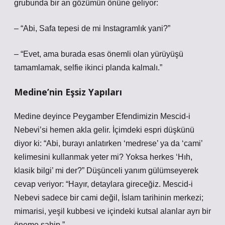
grubunda bir an gözümün önüne geliyor:
– “Abi, Safa tepesi de mi Instagramlık yani?”
– “Evet, ama burada esas önemli olan yürüyüşü
tamamlamak, selfie ikinci planda kalmalı.”
Medine’nin Eşsiz Yapıları
Medine deyince Peygamber Efendimizin Mescid-i
Nebevi’si hemen akla gelir. İçimdeki espri düşkünü
diyor ki: “Abi, burayı anlatırken ‘medrese’ ya da ‘cami’
kelimesini kullanmak yeter mi? Yoksa herkes ‘Hıh,
klasik bilgi’ mi der?” Düşünceli yanım gülümseyerek
cevap veriyor: “Hayır, detaylara gireceğiz. Mescid-i
Nebevi sadece bir cami değil, İslam tarihinin merkezi;
mimarisi, yeşil kubbesi ve içindeki kutsal alanlar ayrı bir
öneme sahip.”