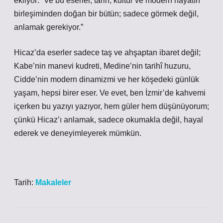
ekliyor: “Ve bu eserler, tarih, kültür ve modern hayatın
birleşiminden doğan bir bütün; sadece görmek değil,
anlamak gerekiyor.”
Hicaz’da eserler sadece taş ve ahşaptan ibaret değil;
Kabe’nin manevi kudreti, Medine’nin tarihî huzuru,
Cidde’nin modern dinamizmi ve her köşedeki günlük
yaşam, hepsi birer eser. Ve evet, ben İzmir’de kahvemi
içerken bu yazıyı yazıyor, hem güler hem düşünüyorum;
çünkü Hicaz’ı anlamak, sadece okumakla değil, hayal
ederek ve deneyimleyerek mümkün.
Tarih:
Makaleler