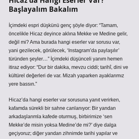
Hicaz’da Hangi Eserler Var?
Başlayalım Bakalım
İçimdeki espri düşkünü genç şöyle diyor: “Tamam,
öncelikle Hicaz deyince aklına Mekke ve Medine gelir,
değil mi? Ama burada hangi eserler var sorusu var,
yani gezilecek, görülecek, ‘Instagram’da paylaşılır’
türünden şeyler…” İçimdeki düşünceli yanım hemen
itiraz ediyor: “Dur bir dakika, mevzu ciddi; tarihî, dini ve
kültürel değerleri de var. Mizah yaparken ayaklarımız
yere bassın.”
Hicaz’da hangi eserler var sorusuna yanıt verirken,
kafamda sürekli bir sahne canlanıyor: Bir yandan
arkadaşlarımla kafede oturmuş, birbirimize ‘sen
Mekke’de misin yoksa Medine’de mi?’ diye dalga
geçiyoruz; diğer yandan zihnimde tarihi yapılar ve