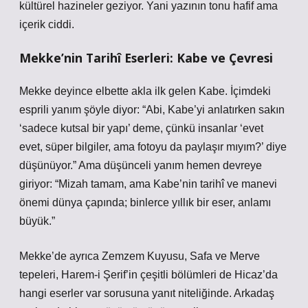
kültürel hazineler geziyor. Yani yazının tonu hafif ama
içerik ciddi.
Mekke’nin Tarihî Eserleri: Kabe ve Çevresi
Mekke deyince elbette akla ilk gelen Kabe. İçimdeki
esprili yanım şöyle diyor: “Abi, Kabe’yi anlatırken sakın
‘sadece kutsal bir yapı’ deme, çünkü insanlar ‘evet
evet, süper bilgiler, ama fotoyu da paylaşır mıyım?’ diye
düşünüyor.” Ama düşünceli yanım hemen devreye
giriyor: “Mizah tamam, ama Kabe’nin tarihî ve manevi
önemi dünya çapında; binlerce yıllık bir eser, anlamı
büyük.”
Mekke’de ayrıca Zemzem Kuyusu, Safa ve Merve
tepeleri, Harem-i Şerif’in çeşitli bölümleri de Hicaz’da
hangi eserler var sorusuna yanıt niteliğinde. Arkadaş