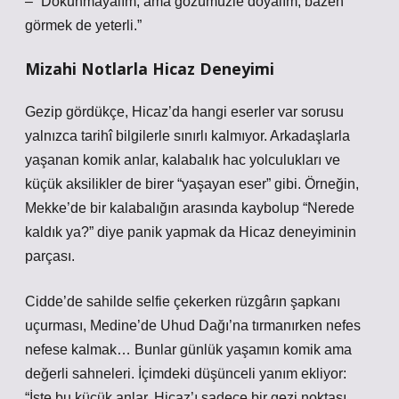
– “Dokunmayalım, ama gözümüzle doyalım; bazen
görmek de yeterli.”
Mizahi Notlarla Hicaz Deneyimi
Gezip gördükçe, Hicaz’da hangi eserler var sorusu
yalnızca tarihî bilgilerle sınırlı kalmıyor. Arkadaşlarla
yaşanan komik anlar, kalabalık hac yolculukları ve
küçük aksilikler de birer “yaşayan eser” gibi. Örneğin,
Mekke’de bir kalabalığın arasında kaybolup “Nerede
kaldık ya?” diye panik yapmak da Hicaz deneyiminin
parçası.
Cidde’de sahilde selfie çekerken rüzgârın şapkanı
uçurması, Medine’de Uhud Dağı’na tırmanırken nefes
nefese kalmak… Bunlar günlük yaşamın komik ama
değerli sahneleri. İçimdeki düşünceli yanım ekliyor:
“İşte bu küçük anlar, Hicaz’ı sadece bir gezi noktası