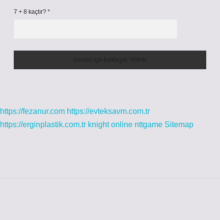
7 + 8 kaçtır?
*
https://fezanur.com
https://evteksavm.com.tr
https://erginplastik.com.tr
knight online
nttgame
Sitemap
Sidebar