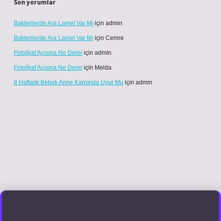
Son yorumlar
Bakterilerde Ara Lamel Var Mı
için
admin
Bakterilerde Ara Lamel Var Mı
için
Cemre
Fotoğraf Açısına Ne Denir
için
admin
Fotoğraf Açısına Ne Denir
için
Melda
8 Haftalık Bebek Anne Karnında Uyur Mu
için
admin
el giriş