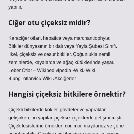
yapılır.
Ciğer otu çiçeksiz midir?
Karaciğer otları, hepatica veya marchantiophyta;
Bitkiler dünyasının bir dalı veya Yayla Şubesi Sınıfı.
İlkel, çiçeksiz ve cesur bitkiler. Çoğunlukla nemli
zeminlerde, kayalarda ve ağaç kütüklerinde yaşar.
Leber Otlar – Wikipedivipedia ›Wiki› Wiki
›Lung_otlarvici› Wiki ›Akciğerler
Hangisi çiçeksiz bitkilere örnektir?
Çiçekli bitkilerde kökler, gövdeler ve yapraklar
gelişirken, bu yapılar çiçeksiz çiçeklerde gelişmemiştir.
Çiçek tesislerine örnekler mor, mor, maydanoz ve çene
uygulanabilir. Çiçeksiz bitkiler siyah yosun, su yosun,