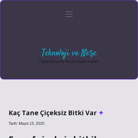
menüyü
Anasayfa
Gizlilik Politikası
Yasal Uyarı
aç
Hakkımızda
Teknoloji ve Neşe
Dijital dünyada keyifli bilgiler keşfet!
Kaç Tane Çiçeksiz Bitki Var
Tarih: Mayıs 15, 2025