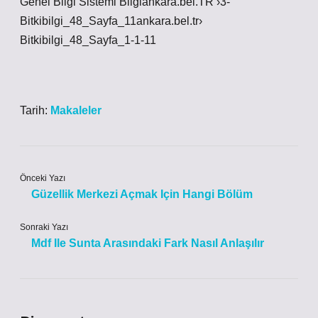
Genel Bilgi Sistemi Bilgiankara.bel.TR ›3-
Bitkibilgi_48_Sayfa_11ankara.bel.tr›
Bitkibilgi_48_Sayfa_1-1-11
Tarih:
Makaleler
Önceki Yazı
Güzellik Merkezi Açmak Için Hangi Bölüm
Sonraki Yazı
Mdf Ile Sunta Arasındaki Fark Nasıl Anlaşılır