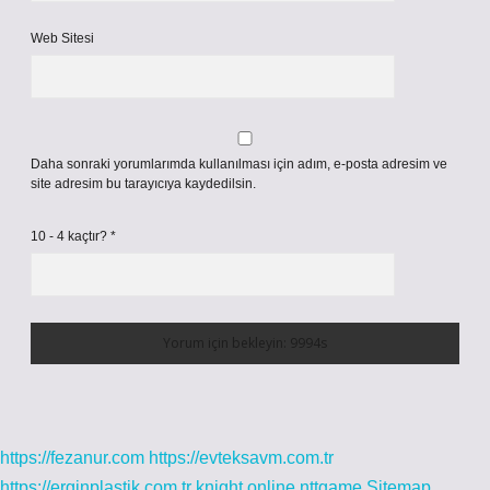
Web Sitesi
Daha sonraki yorumlarımda kullanılması için adım, e-posta adresim ve
site adresim bu tarayıcıya kaydedilsin.
10 - 4 kaçtır?
*
https://fezanur.com
https://evteksavm.com.tr
https://erginplastik.com.tr
knight online
nttgame
Sitemap