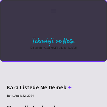
menüyü
Anasayfa
Gizlilik Politikası
Yasal Uyarı
aç
Hakkımızda
Teknoloji ve Neşe
Dijital dünyada keyifli bilgiler keşfet!
Kara Listede Ne Demek
Tarih: Aralık 22, 2024