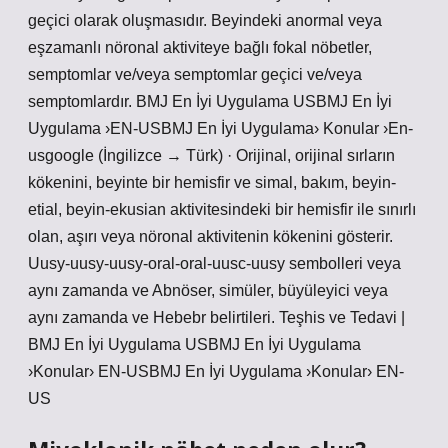
geçici olarak oluşmasıdır. Beyindeki anormal veya
eşzamanlı nöronal aktiviteye bağlı fokal nöbetler,
semptomlar ve/veya semptomlar geçici ve/veya
semptomlardır. BMJ En İyi Uygulama USBMJ En İyi
Uygulama ›EN-USBMJ En İyi Uygulama› Konular ›En-
usgoogle (İngilizce → Türk) · Orijinal, orijinal sırların
kökenini, beyinte bir hemisfir ve simal, bakım, beyin-
etial, beyin-ekusian aktivitesindeki bir hemisfir ile sınırlı
olan, aşırı veya nöronal aktivitenin kökenini gösterir.
Uusy-uusy-uusy-oral-oral-uusc-uusy sembolleri veya
aynı zamanda ve Abnöser, simüler, büyüleyici veya
aynı zamanda ve Hebebr belirtileri. Teşhis ve Tedavi |
BMJ En İyi Uygulama USBMJ En İyi Uygulama
›Konular› EN-USBMJ En İyi Uygulama ›Konular› EN-
US