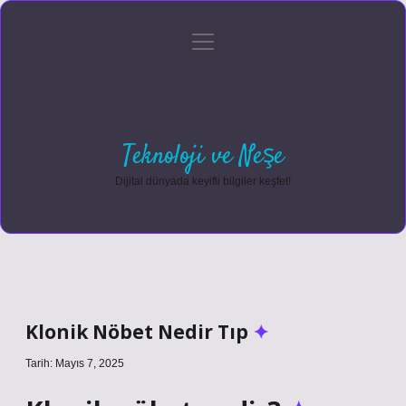
menüyü
Anasayfa
Gizlilik Politikası
Yasal Uyarı
aç
Hakkımızda
Teknoloji ve Neşe
Dijital dünyada keyifli bilgiler keşfet!
Klonik Nöbet Nedir Tıp
Tarih: Mayıs 7, 2025