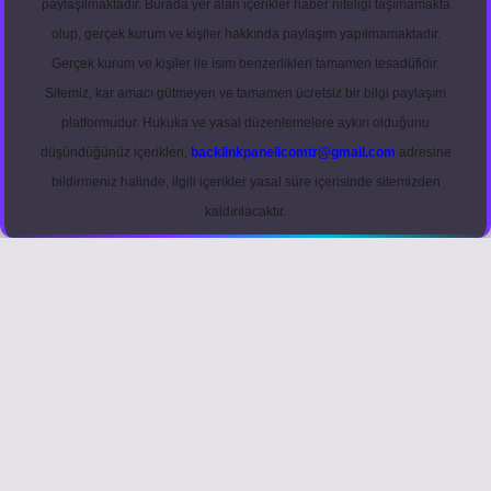
paylaşılmaktadır. Burada yer alan içerikler haber niteliği taşımamakta
olup, gerçek kurum ve kişiler hakkında paylaşım yapılmamaktadır.
Gerçek kurum ve kişiler ile isim benzerlikleri tamamen tesadüfidir.
Sitemiz, kar amacı gütmeyen ve tamamen ücretsiz bir bilgi paylaşım
platformudur. Hukuka ve yasal düzenlemelere aykırı olduğunu
düşündüğünüz içerikleri,
backlinkpanelicomtr@gmail.com
adresine
bildirmeniz halinde, ilgili içerikler yasal süre içerisinde sitemizden
kaldırılacaktır.