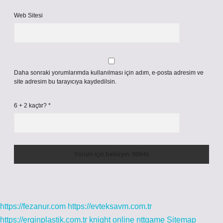
Web Sitesi
Daha sonraki yorumlarımda kullanılması için adım, e-posta adresim ve
site adresim bu tarayıcıya kaydedilsin.
6 + 2 kaçtır?
*
https://fezanur.com
https://evteksavm.com.tr
https://erginplastik.com.tr
knight online
nttgame
Sitemap