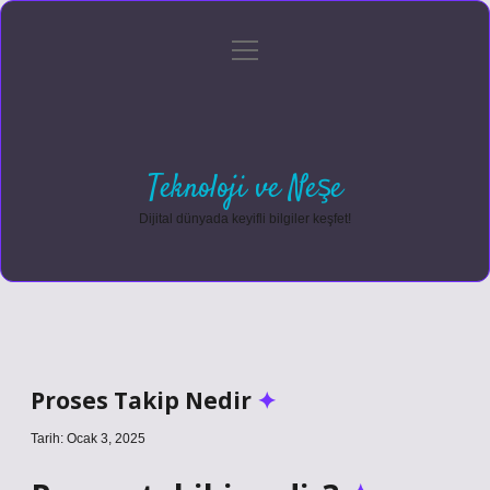
menüyü
Anasayfa
Gizlilik Politikası
Yasal Uyarı
aç
Hakkımızda
Teknoloji ve Neşe
Dijital dünyada keyifli bilgiler keşfet!
Proses Takip Nedir
Tarih: Ocak 3, 2025