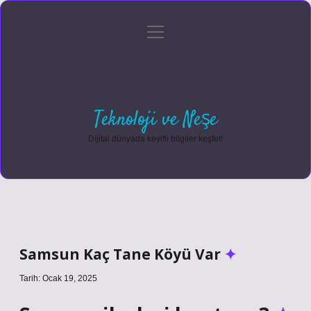
menüyü
Anasayfa
Gizlilik Politikası
Yasal Uyarı
aç
Hakkımızda
Teknoloji ve Neşe
Dijital dünyada keyifli bilgiler keşfet!
Samsun Kaç Tane Köyü Var
Tarih: Ocak 19, 2025