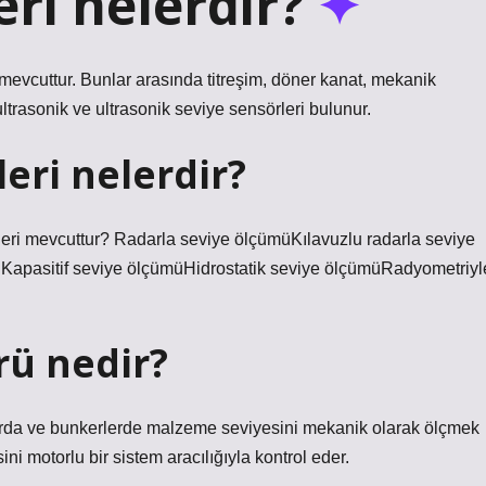
eri nelerdir?
er mevcuttur. Bunlar arasında titreşim, döner kanat, mekanik
 ultrasonik ve ultrasonik seviye sensörleri bulunur.
eri nelerdir?
leri mevcuttur? Radarla seviye ölçümüKılavuzlu radarla seviye
üKapasitif seviye ölçümüHidrostatik seviye ölçümüRadyometriyl
rü nedir?
klarda ve bunkerlerde malzeme seviyesini mekanik olarak ölçmek
ni motorlu bir sistem aracılığıyla kontrol eder.