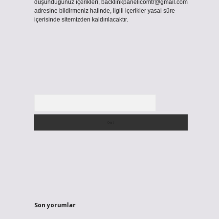
düşündüğünüz içerikleri,
backlinkpanelicomtr@gmail.com
adresine bildirmeniz halinde, ilgili içerikler yasal süre
içerisinde sitemizden kaldırılacaktır.
Arama
Son yorumlar