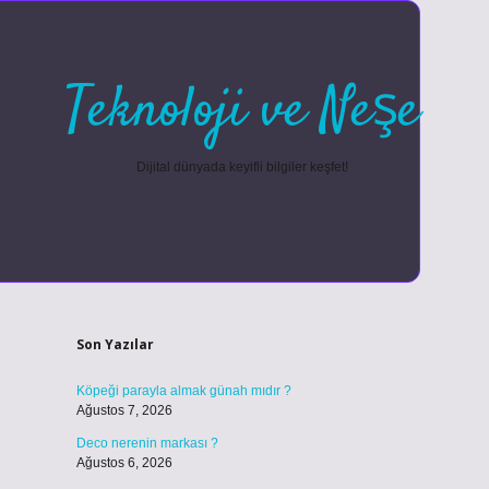
Teknoloji ve Neşe
Dijital dünyada keyifli bilgiler keşfet!
Sidebar
betexper güncel
Son Yazılar
Köpeği parayla almak günah mıdır ?
Ağustos 7, 2026
Deco nerenin markası ?
Ağustos 6, 2026