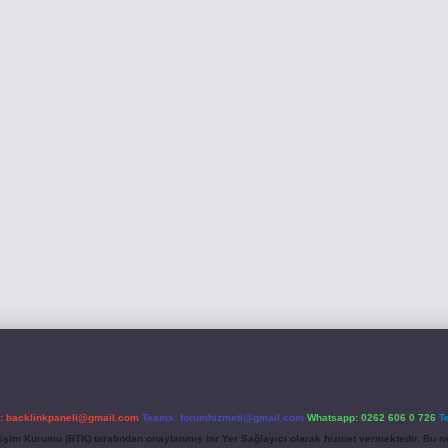
l:
backlinkpaneli@gmail.com
Teams:
forumhizmeti@gmail.com
Whatsapp: 0262 606 0 726
T
etişim Kurumu (BTK) tarafından onaylanmış bir Yer Sağlayıcı olarak hizmet vermektedir. Bu ne