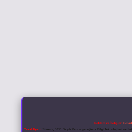
Reklam ve İletişim:
E-mai
Yasal Uyarı:
Sitemiz, 5651 Sayılı Kanun gereğince Bilgi Teknolojileri ve İl