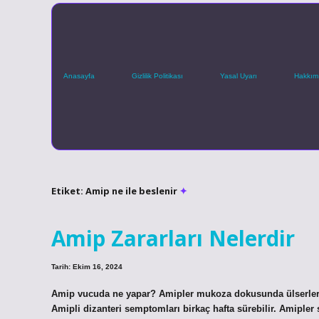
Anasayfa
Gizlilik Politikası
Yasal Uyarı
Hakkım
Etiket:
Amip ne ile beslenir
Amip Zararları Nelerdir
Tarih: Ekim 16, 2024
Amip vucuda ne yapar? Amipler mukoza dokusunda ülserlere 
Amipli dizanteri semptomları birkaç hafta sürebilir. Amiple