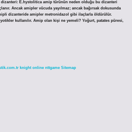
dizanteri: E.hystolitica amip türünün neden olduğu bu dizanteri
onuçlanır. Ancak amipler vücuda yayılmaz; ancak bağırsak dokusunda
ipli dizanteride amipler metronidazol gibi ilaçlarla öldürülür.
biyotikler kullanılır. Amip olan kişi ne yemeli? Yoğurt, patates püresi,
stik.com.tr
knight online
nttgame
Sitemap