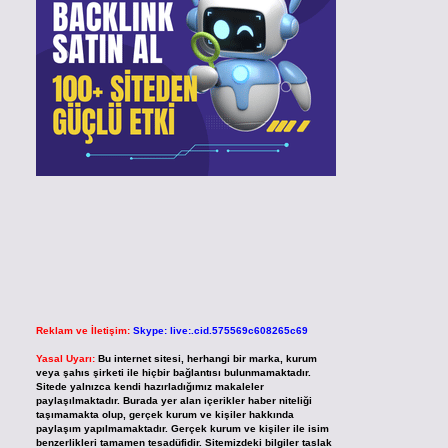
Reklam ve İletişim:
Skype: live:.cid.575569c608265c69
Yasal Uyarı:
Bu internet sitesi, herhangi bir marka, kurum
veya şahıs şirketi ile hiçbir bağlantısı bulunmamaktadır.
Sitede yalnızca kendi hazırladığımız makaleler
paylaşılmaktadır. Burada yer alan içerikler haber niteliği
taşımamakta olup, gerçek kurum ve kişiler hakkında
paylaşım yapılmamaktadır. Gerçek kurum ve kişiler ile isim
benzerlikleri tamamen tesadüfidir. Sitemizdeki bilgiler taslak