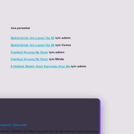
Son yorumlar
Bakterilerde Ara Lamel Var Mı
için
admin
Bakterilerde Ara Lamel Var Mı
için
Cemre
Fotoğraf Açısına Ne Denir
için
admin
Fotoğraf Açısına Ne Denir
için
Melda
8 Haftalık Bebek Anne Karnında Uyur Mu
için
admin
elegram: @karabul
denle, sitedeki içerikleri proaktif olarak denetleme veya araştırma