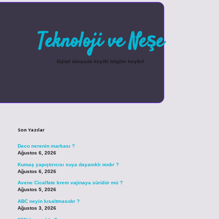
Teknoloji ve Neşe
Dijital dünyada keyifli bilgiler keşfet!
Sidebar
betexper güncel giriş
Son Yazılar
Deco nerenin markası ?
Ağustos 6, 2026
Kumaş yapıştırıcısı suya dayanıklı mıdır ?
Ağustos 6, 2026
Avene Cicalfate krem vajinaya sürülür mü ?
Ağustos 5, 2026
ABC neyin kısaltmasıdır ?
Ağustos 3, 2026