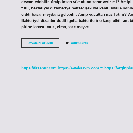
devam edebilir. Amip insan vücuduna zarar verir mi? Amipli 
türü, bakteriyel dizanteriye benzer şekilde kanlı ishalle s
ciddi hasar meydana gelebilir. Amip vücuttan nasıl atılır? Am
Bakteriyel dizanteride Shigella bakterilerine karşı etkili anti
pirinç lapası, muz, elma, taze meyve…
Amip
Devamını okuyun
Yorum Bırak
Zararları
Nelerdir
https://fezanur.com
https://evteksavm.com.tr
https://erginpla