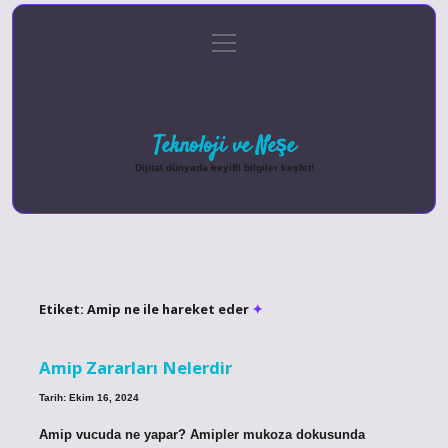
menüyü
Anasayfa
Gizlilik Politikası
Yasal Uyarı
aç
Hakkımızda
Teknoloji ve Neşe
Dijital dünyada keyifli bilgiler keşfet!
Etiket:
Amip ne ile hareket eder
Amip Zararları Nelerdir
Tarih: Ekim 16, 2024
Amip vucuda ne yapar? Amipler mukoza dokusunda