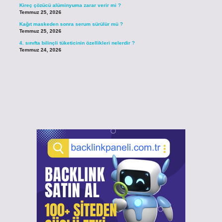
Kireç çözücü alüminyuma zarar verir mi ?
Temmuz 25, 2026
Kağıt maskeden sonra serum sürülür mü ?
Temmuz 25, 2026
4. sınıfta bilinçli tüketicinin özellikleri nelerdir ?
Temmuz 24, 2026