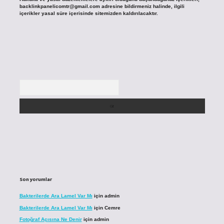
backlinkpanelicomtr@gmail.com
adresine bildirmeniz halinde, ilgili
içerikler yasal süre içerisinde sitemizden kaldırılacaktır.
Arama
Son yorumlar
Bakterilerde Ara Lamel Var Mı
için
admin
Bakterilerde Ara Lamel Var Mı
için
Cemre
Fotoğraf Açısına Ne Denir
için
admin