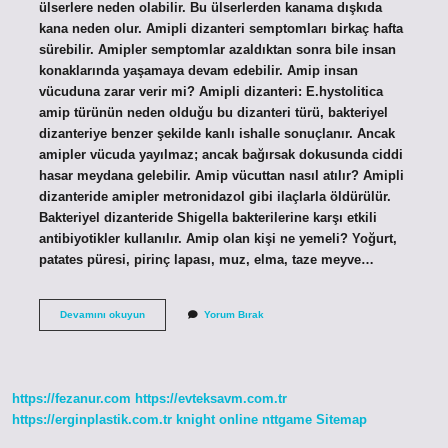
ülserlere neden olabilir. Bu ülserlerden kanama dışkıda
kana neden olur. Amipli dizanteri semptomları birkaç hafta
sürebilir. Amipler semptomlar azaldıktan sonra bile insan
konaklarında yaşamaya devam edebilir. Amip insan
vücuduna zarar verir mi? Amipli dizanteri: E.hystolitica
amip türünün neden olduğu bu dizanteri türü, bakteriyel
dizanteriye benzer şekilde kanlı ishalle sonuçlanır. Ancak
amipler vücuda yayılmaz; ancak bağırsak dokusunda ciddi
hasar meydana gelebilir. Amip vücuttan nasıl atılır? Amipli
dizanteride amipler metronidazol gibi ilaçlarla öldürülür.
Bakteriyel dizanteride Shigella bakterilerine karşı etkili
antibiyotikler kullanılır. Amip olan kişi ne yemeli? Yoğurt,
patates püresi, pirinç lapası, muz, elma, taze meyve…
Amip
Devamını okuyun
Yorum Bırak
Zararları
Nelerdir
https://fezanur.com
https://evteksavm.com.tr
https://erginplastik.com.tr
knight online
nttgame
Sitemap