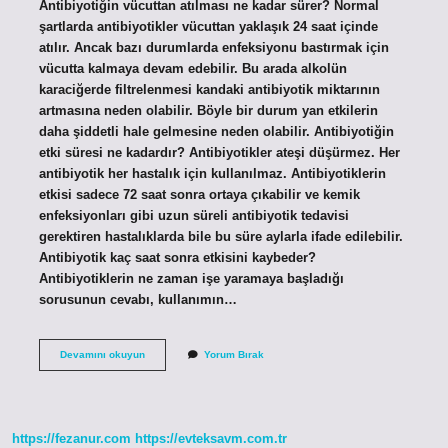
Antibiyotiğin vücuttan atılması ne kadar sürer? Normal
şartlarda antibiyotikler vücuttan yaklaşık 24 saat içinde
atılır. Ancak bazı durumlarda enfeksiyonu bastırmak için
vücutta kalmaya devam edebilir. Bu arada alkolün
karaciğerde filtrelenmesi kandaki antibiyotik miktarının
artmasına neden olabilir. Böyle bir durum yan etkilerin
daha şiddetli hale gelmesine neden olabilir. Antibiyotiğin
etki süresi ne kadardır? Antibiyotikler ateşi düşürmez. Her
antibiyotik her hastalık için kullanılmaz. Antibiyotiklerin
etkisi sadece 72 saat sonra ortaya çıkabilir ve kemik
enfeksiyonları gibi uzun süreli antibiyotik tedavisi
gerektiren hastalıklarda bile bu süre aylarla ifade edilebilir.
Antibiyotik kaç saat sonra etkisini kaybeder?
Antibiyotiklerin ne zaman işe yaramaya başladığı
sorusunun cevabı, kullanımın…
Antibiyotiğin
Devamını okuyun
Yorum Bırak
Etkisi
Ne
Zaman
Geçer
https://fezanur.com
https://evteksavm.com.tr