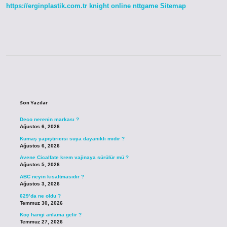
https://erginplastik.com.tr
knight online
nttgame
Sitemap
Sidebar
Son Yazılar
Deco nerenin markası ?
Ağustos 6, 2026
Kumaş yapıştırıcısı suya dayanıklı mıdır ?
Ağustos 6, 2026
Avene Cicalfate krem vajinaya sürülür mü ?
Ağustos 5, 2026
ABC neyin kısaltmasıdır ?
Ağustos 3, 2026
629’da ne oldu ?
Temmuz 30, 2026
Koç hangi anlama gelir ?
Temmuz 27, 2026