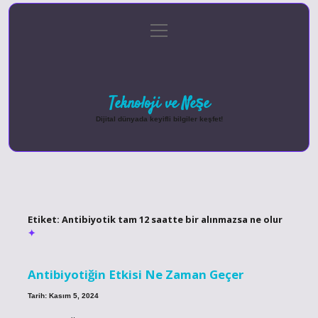
menüyü
Anasayfa
Gizlilik Politikası
Yasal Uyarı
aç
Hakkımızda
Teknoloji ve Neşe
Dijital dünyada keyifli bilgiler keşfet!
Etiket:
Antibiyotik tam 12 saatte bir alınmazsa ne olur
Antibiyotiğin Etkisi Ne Zaman Geçer
Tarih: Kasım 5, 2024