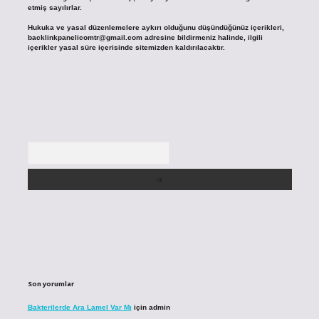
etmiş sayılırlar.
Hukuka ve yasal düzenlemelere aykırı olduğunu düşündüğünüz içerikleri,
backlinkpanelicomtr@gmail.com
adresine bildirmeniz halinde, ilgili
içerikler yasal süre içerisinde sitemizden kaldırılacaktır.
Arama
Son yorumlar
Bakterilerde Ara Lamel Var Mı
için
admin