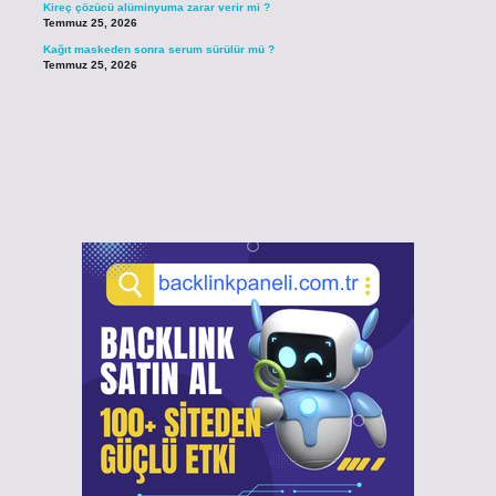
Kireç çözücü alüminyuma zarar verir mi ?
Temmuz 25, 2026
Kağıt maskeden sonra serum sürülür mü ?
Temmuz 25, 2026