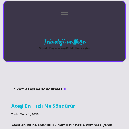
menüyü
Anasayfa
Gizlilik Politikası
Yasal Uyarı
aç
Hakkımızda
Teknoloji ve Neşe
Dijital dünyada keyifli bilgiler keşfet!
Etiket:
Ateşi ne söndürmez
Ateşi En Hızlı Ne Söndürür
Tarih: Ocak 1, 2025
Ateşi en iyi ne söndürür? Nemli bir bezle kompres yapın.