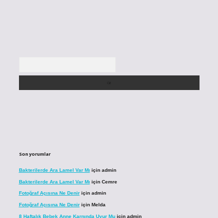
Arama
Son yorumlar
Bakterilerde Ara Lamel Var Mı
için
admin
Bakterilerde Ara Lamel Var Mı
için
Cemre
Fotoğraf Açısına Ne Denir
için
admin
Fotoğraf Açısına Ne Denir
için
Melda
8 Haftalık Bebek Anne Karnında Uyur Mu
için
admin