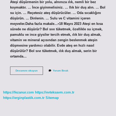
Ateşi düşürmenin bir yolu, alnınıza ılık, nemli bir bez
koymaktır. … İnce giyinmelisiniz. … Ilık bir duş alın. … Bol
su için. … Reçetesiz ateş düşürücüler. … Oda sıcaklığını
düşürün. … Dinlenin. … Sulu ve C vitamini içeren
meyveler.Daha fazla makale…•18 Mayıs 2023 Ateşi en kısa
sürede ne düşürür? Bol sıvı tüketmek, özellikle su içmek,
pamuklu ve ince giysiler tercih etmek, ılık bir duş almak,
vitamin ve mineral açısından zengin beslenmek ateşin
düşmesine yardımcı olabilir. Evde ateş en hızlı nasıl
düşürülür? Bol sıvı tüketmek, ılık duş almak, serin bir
ortamda…
Ateşi
Devamını okuyun
Yorum Bırak
En
Hızlı
Ne
Söndürür
https://fezanur.com
https://evteksavm.com.tr
https://erginplastik.com.tr
Sitemap