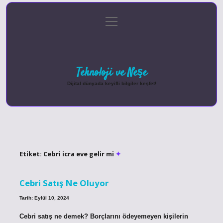
menüyü
Anasayfa
Gizlilik Politikası
Yasal Uyarı
aç
Hakkımızda
Teknoloji ve Neşe
Dijital dünyada keyifli bilgiler keşfet!
Etiket:
Cebri icra eve gelir mi
Cebri Satış Ne Oluyor
Tarih: Eylül 10, 2024
Cebri satış ne demek? Borçlarını ödeyemeyen kişilerin