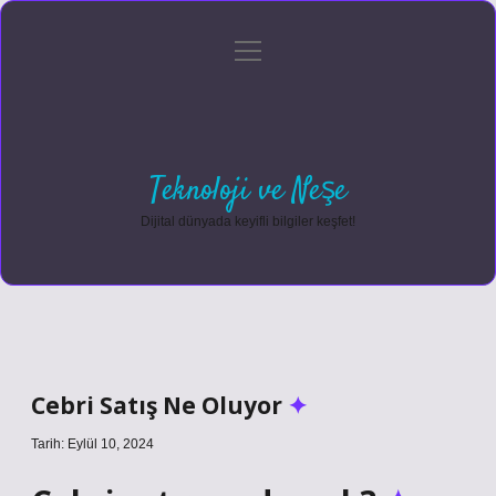
menüyü
Anasayfa
Gizlilik Politikası
Yasal Uyarı
aç
Hakkımızda
Teknoloji ve Neşe
Dijital dünyada keyifli bilgiler keşfet!
Cebri Satış Ne Oluyor
Tarih: Eylül 10, 2024