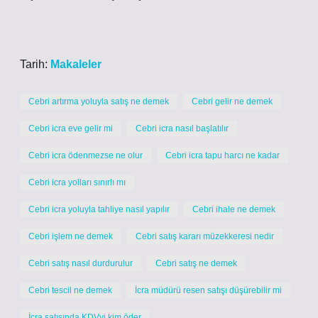
Tarih:
Makaleler
Cebri artırma yoluyla satış ne demek
Cebri gelir ne demek
Cebri icra eve gelir mi
Cebri icra nasıl başlatılır
Cebri icra ödenmezse ne olur
Cebri icra tapu harcı ne kadar
Cebri icra yolları sınırlı mı
Cebri icra yoluyla tahliye nasıl yapılır
Cebri ihale ne demek
Cebri işlem ne demek
Cebri satış kararı müzekkeresi nedir
Cebri satış nasıl durdurulur
Cebri satış ne demek
Cebri tescil ne demek
İcra müdürü resen satışı düşürebilir mi
İcra satışında KDVyi kim öder