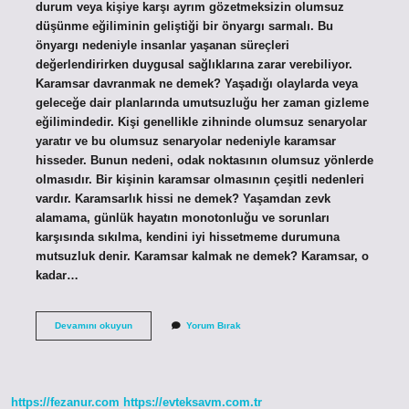
durum veya kişiye karşı ayrım gözetmeksizin olumsuz
düşünme eğiliminin geliştiği bir önyargı sarmalı. Bu
önyargı nedeniyle insanlar yaşanan süreçleri
değerlendirirken duygusal sağlıklarına zarar verebiliyor.
Karamsar davranmak ne demek? Yaşadığı olaylarda veya
geleceğe dair planlarında umutsuzluğu her zaman gizleme
eğilimindedir. Kişi genellikle zihninde olumsuz senaryolar
yaratır ve bu olumsuz senaryolar nedeniyle karamsar
hisseder. Bunun nedeni, odak noktasının olumsuz yönlerde
olmasıdır. Bir kişinin karamsar olmasının çeşitli nedenleri
vardır. Karamsarlık hissi ne demek? Yaşamdan zevk
alamama, günlük hayatın monotonluğu ve sorunları
karşısında sıkılma, kendini iyi hissetmeme durumuna
mutsuzluk denir. Karamsar kalmak ne demek? Karamsar, o
kadar…
Karamsarlık
Devamını okuyun
Yorum Bırak
Kelimesi
Ne
Anlama
Gelir
https://fezanur.com
https://evteksavm.com.tr