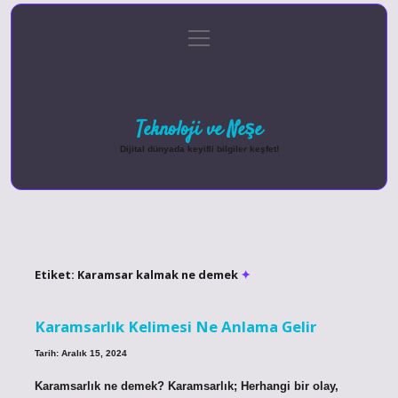
menüyü
Anasayfa
Gizlilik Politikası
Yasal Uyarı
aç
Hakkımızda
Teknoloji ve Neşe
Dijital dünyada keyifli bilgiler keşfet!
Etiket:
Karamsar kalmak ne demek
Karamsarlık Kelimesi Ne Anlama Gelir
Tarih: Aralık 15, 2024
Karamsarlık ne demek? Karamsarlık; Herhangi bir olay,