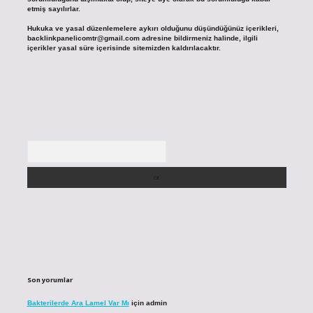
etmiş sayılırlar.
Hukuka ve yasal düzenlemelere aykırı olduğunu düşündüğünüz içerikleri,
backlinkpanelicomtr@gmail.com
adresine bildirmeniz halinde, ilgili
içerikler yasal süre içerisinde sitemizden kaldırılacaktır.
Arama
Son yorumlar
Bakterilerde Ara Lamel Var Mı
için
admin