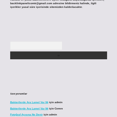
backlinkpanelicomtr@gmail.com
adresine bildirmeniz halinde, ilgili
içerikler yasal süre içerisinde sitemizden kaldırılacaktır.
Arama
Son yorumlar
Bakterilerde Ara Lamel Var Mı
için
admin
Bakterilerde Ara Lamel Var Mı
için
Cemre
Fotoğraf Açısına Ne Denir
için
admin