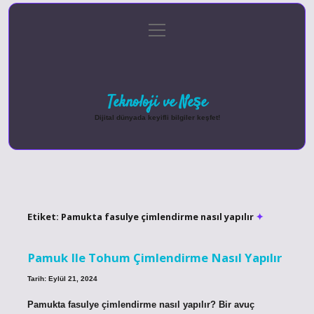
menüyü
Anasayfa
Gizlilik Politikası
Yasal Uyarı
aç
Hakkımızda
Teknoloji ve Neşe
Dijital dünyada keyifli bilgiler keşfet!
Etiket:
Pamukta fasulye çimlendirme nasıl yapılır
Pamuk Ile Tohum Çimlendirme Nasıl Yapılır
Tarih: Eylül 21, 2024
Pamukta fasulye çimlendirme nasıl yapılır? Bir avuç