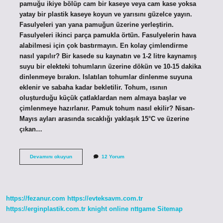
pamuğu ikiye bölüp cam bir kaseye veya cam kase yoksa
yatay bir plastik kaseye koyun ve yarısını güzelce yayın.
Fasulyeleri yan yana pamuğun üzerine yerleştirin.
Fasulyeleri ikinci parça pamukla örtün. Fasulyelerin hava
alabilmesi için çok bastırmayın. En kolay çimlendirme
nasıl yapılır? Bir kasede su kaynatın ve 1-2 litre kaynamış
suyu bir elekteki tohumların üzerine dökün ve 10-15 dakika
dinlenmeye bırakın. Islatılan tohumlar dinlenme suyuna
eklenir ve sabaha kadar bekletilir. Tohum, ısının
oluşturduğu küçük çatlaklardan nem almaya başlar ve
çimlenmeye hazırlanır. Pamuk tohum nasıl ekilir? Nisan-
Mayıs ayları arasında sıcaklığı yaklaşık 15°C ve üzerine
çıkan…
Pamuk
Devamını okuyun
12 Yorum
Ile
Tohum
Çimlendirme
Nasıl
Yapılır
https://fezanur.com
https://evteksavm.com.tr
https://erginplastik.com.tr
knight online
nttgame
Sitemap