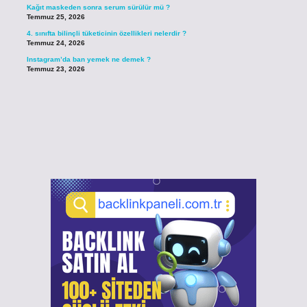
Kağıt maskeden sonra serum sürülür mü ?
Temmuz 25, 2026
4. sınıfta bilinçli tüketicinin özellikleri nelerdir ?
Temmuz 24, 2026
Instagram’da ban yemek ne demek ?
Temmuz 23, 2026