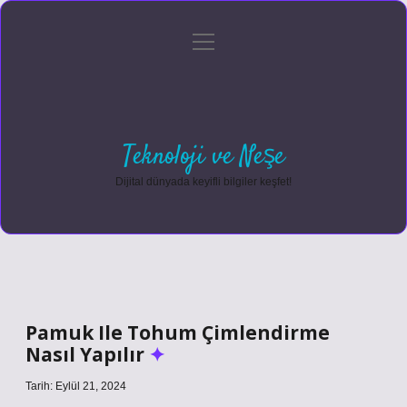
menüyü
Anasayfa
Gizlilik Politikası
Yasal Uyarı
aç
Hakkımızda
Teknoloji ve Neşe
Dijital dünyada keyifli bilgiler keşfet!
Pamuk Ile Tohum Çimlendirme
Nasıl Yapılır
Tarih: Eylül 21, 2024