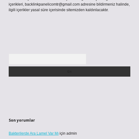
içerikleri,
backlinkpanelicomtr@gmail.com
adresine bildirmeniz halinde,
ilgili içerikler yasal süre içerisinde sitemizden kaldırılacaktır.
Arama
Son yorumlar
Bakterilerde Ara Lamel Var Mı
için
admin