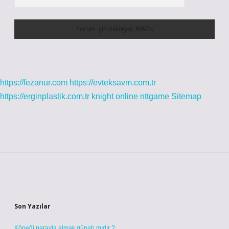
https://fezanur.com
https://evteksavm.com.tr
https://erginplastik.com.tr
knight online
nttgame
Sitemap
Sidebar
Son Yazılar
Köpeği parayla almak günah mıdır ?