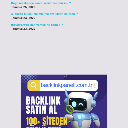
Kağıt maskeden sonra serum sürülür mü ?
Temmuz 25, 2026
4. sınıfta bilinçli tüketicinin özellikleri nelerdir ?
Temmuz 24, 2026
Instagram’da ban yemek ne demek ?
Temmuz 23, 2026