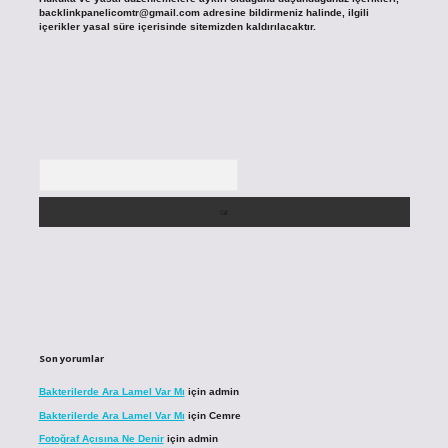
backlinkpanelicomtr@gmail.com
adresine bildirmeniz halinde, ilgili
içerikler yasal süre içerisinde sitemizden kaldırılacaktır.
Arama
Son yorumlar
Bakterilerde Ara Lamel Var Mı
için
admin
Bakterilerde Ara Lamel Var Mı
için
Cemre
Fotoğraf Açısına Ne Denir
için
admin