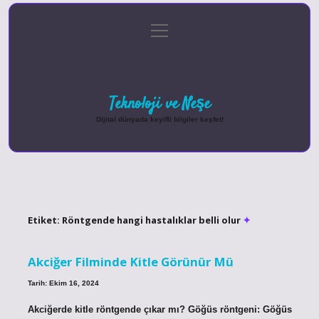
menüyü
Anasayfa
Gizlilik Politikası
Yasal Uyarı
aç
Hakkımızda
Teknoloji ve Neşe
Dijital dünyada keyifli bilgiler keşfet!
Etiket:
Röntgende hangi hastalıklar belli olur
Akciğer Filminde Kitle Görünür Mü
Tarih: Ekim 16, 2024
Akciğerde kitle röntgende çıkar mı? Göğüs röntgeni: Göğüs