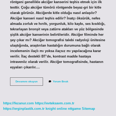
röntgeni genellikle akciğer kanserini teşhis etmek için ilk
testtir. Çoğu akciğer tümörü röntgende beyaz-gri bir kitle
olarak görünür. Akciğerde kitle olduğu nasıl anlaşılır?
Akciğer kanseri nasıl teşhis edilir? İnatçı öksürük, nefes
almada zorluk ve hırıltı, yorgunluk, kilo kaybı, ses kısıklığı,
tekrarlayan bronşit veya zatürre atakları ve yüz bölgesinde
şişlik akciğer kanserinin belirtileridir. Akciğer filminde her
şey çıkar mı? Akciğer tomografisi talebi radyoloji ünitesine
ulaştığında, araştırılan hastalığın durumuna bağlı olarak
incelemenin ilaçlı mı yoksa ilaçsız mı yapılacağına karar
verilir. İlaç destekli BT’de, kontrast madde hastaya
intravenöz olarak verilir. Akciğer tomografisinde, hastanın
eşyaları çıkarılır.…
Akciğer
Devamını okuyun
Yorum Bırak
Filminde
Kitle
Görünür
Mü
https://fezanur.com
https://evteksavm.com.tr
https://erginplastik.com.tr
knight online
nttgame
Sitemap