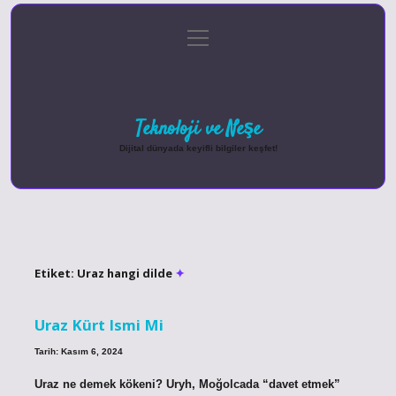
menüyü
Anasayfa
Gizlilik Politikası
Yasal Uyarı
aç
Hakkımızda
Teknoloji ve Neşe
Dijital dünyada keyifli bilgiler keşfet!
Etiket:
Uraz hangi dilde
Uraz Kürt Ismi Mi
Tarih: Kasım 6, 2024
Uraz ne demek kökeni? Uryh, Moğolcada “davet etmek”