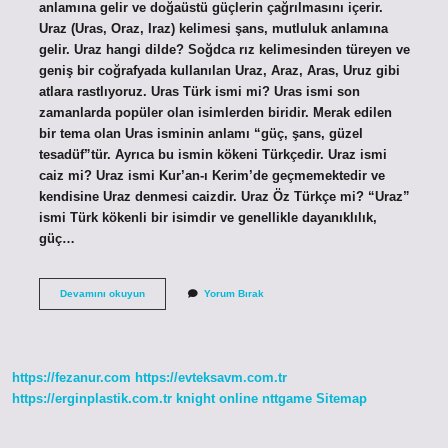
anlamına gelir ve doğaüstü güçlerin çağrılmasını içerir.
Uraz (Uras, Oraz, Iraz) kelimesi şans, mutluluk anlamına
gelir. Uraz hangi dilde? Soğdca rız kelimesinden türeyen ve
geniş bir coğrafyada kullanılan Uraz, Araz, Aras, Uruz gibi
atlara rastlıyoruz. Uras Türk ismi mi? Uras ismi son
zamanlarda popüler olan isimlerden biridir. Merak edilen
bir tema olan Uras isminin anlamı “güç, şans, güzel
tesadüf”tür. Ayrıca bu ismin kökeni Türkçedir. Uraz ismi
caiz mi? Uraz ismi Kur’an-ı Kerim’de geçmemektedir ve
kendisine Uraz denmesi caizdir. Uraz Öz Türkçe mi? “Uraz”
ismi Türk kökenli bir isimdir ve genellikle dayanıklılık,
güç…
Uraz
Devamını okuyun
Yorum Bırak
Kürt
Ismi
Mi
https://fezanur.com
https://evteksavm.com.tr
https://erginplastik.com.tr
knight online
nttgame
Sitemap