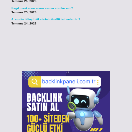
Temmuz 25, 2026
Kağıt maskeden sonra serum sürülür mü ?
Temmuz 25, 2026
4. sınıfta bilinçli tüketicinin özellikleri nelerdir ?
Temmuz 24, 2026