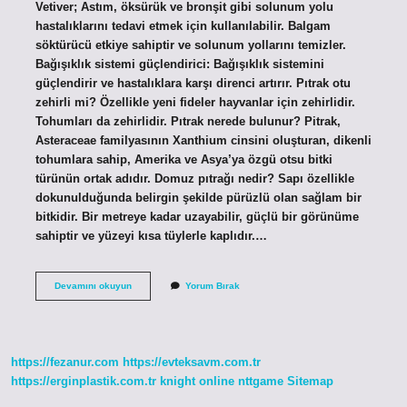
Vetiver; Astım, öksürük ve bronşit gibi solunum yolu
hastalıklarını tedavi etmek için kullanılabilir. Balgam
söktürücü etkiye sahiptir ve solunum yollarını temizler.
Bağışıklık sistemi güçlendirici: Bağışıklık sistemini
güçlendirir ve hastalıklara karşı direnci artırır. Pıtrak otu
zehirli mi? Özellikle yeni fideler hayvanlar için zehirlidir.
Tohumları da zehirlidir. Pıtrak nerede bulunur? Pitrak,
Asteraceae familyasının Xanthium cinsini oluşturan, dikenli
tohumlara sahip, Amerika ve Asya’ya özgü otsu bitki
türünün ortak adıdır. Domuz pıtrağı nedir? Sapı özellikle
dokunulduğunda belirgin şekilde pürüzlü olan sağlam bir
bitkidir. Bir metreye kadar uzayabilir, güçlü bir görünüme
sahiptir ve yüzeyi kısa tüylerle kaplıdır.…
Büyük
Devamını okuyun
Yorum Bırak
Pıtrak
Nedir
https://fezanur.com
https://evteksavm.com.tr
https://erginplastik.com.tr
knight online
nttgame
Sitemap