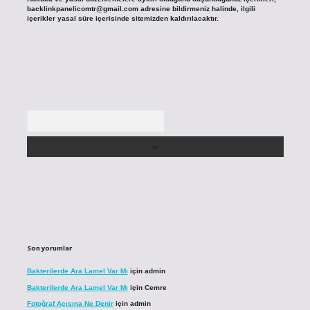
backlinkpanelicomtr@gmail.com
adresine bildirmeniz halinde, ilgili
içerikler yasal süre içerisinde sitemizden kaldırılacaktır.
Arama
Son yorumlar
Bakterilerde Ara Lamel Var Mı
için
admin
Bakterilerde Ara Lamel Var Mı
için
Cemre
Fotoğraf Açısına Ne Denir
için
admin