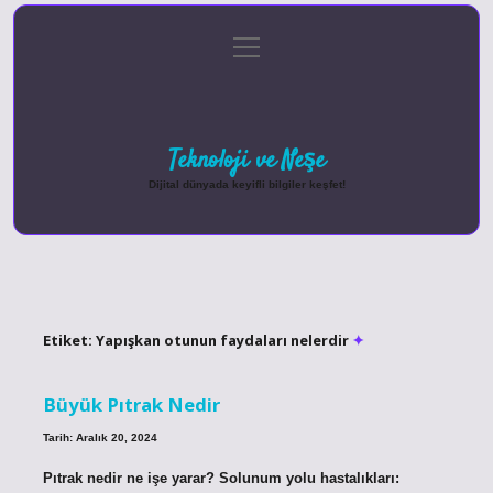
menüyü
Anasayfa
Gizlilik Politikası
Yasal Uyarı
aç
Hakkımızda
Teknoloji ve Neşe
Dijital dünyada keyifli bilgiler keşfet!
Etiket:
Yapışkan otunun faydaları nelerdir
Büyük Pıtrak Nedir
Tarih: Aralık 20, 2024
Pıtrak nedir ne işe yarar? Solunum yolu hastalıkları: