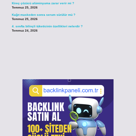
Kireç çözücü alüminyuma zarar verir mi ?
Temmuz 25, 2026
Kağıt maskeden sonra serum sürülür mü ?
Temmuz 25, 2026
4. sınıfta bilinçli tüketicinin özellikleri nelerdir ?
Temmuz 24, 2026