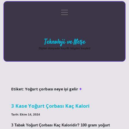
menüyü
Anasayfa
Gizlilik Politikası
Yasal Uyarı
aç
Hakkımızda
Teknoloji ve Neşe
Dijital dünyada keyifli bilgiler keşfet!
Etiket:
Yoğurt çorbası neye iyi gelir
3 Kase Yoğurt Çorbası Kaç Kalori
Tarih: Ekim 14, 2024
3 Tabak Yoğurt Çorbası Kaç Kaloridir? 100 gram yoğurt