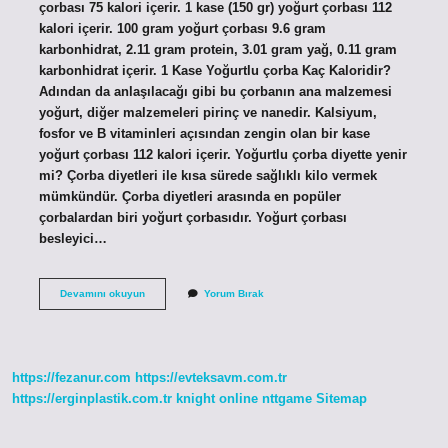
çorbası 75 kalori içerir. 1 kase (150 gr) yoğurt çorbası 112
kalori içerir. 100 gram yoğurt çorbası 9.6 gram
karbonhidrat, 2.11 gram protein, 3.01 gram yağ, 0.11 gram
karbonhidrat içerir. 1 Kase Yoğurtlu çorba Kaç Kaloridir?
Adından da anlaşılacağı gibi bu çorbanın ana malzemesi
yoğurt, diğer malzemeleri pirinç ve nanedir. Kalsiyum,
fosfor ve B vitaminleri açısından zengin olan bir kase
yoğurt çorbası 112 kalori içerir. Yoğurtlu çorba diyette yenir
mi? Çorba diyetleri ile kısa sürede sağlıklı kilo vermek
mümkündür. Çorba diyetleri arasında en popüler
çorbalardan biri yoğurt çorbasıdır. Yoğurt çorbası
besleyici…
3
Devamını okuyun
Yorum Bırak
Kase
Yoğurt
Çorbası
Kaç
Kalori
https://fezanur.com
https://evteksavm.com.tr
https://erginplastik.com.tr
knight online
nttgame
Sitemap