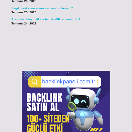
Temmuz 25, 2026
Kağıt maskeden sonra serum sürülür mü ?
Temmuz 25, 2026
4. sınıfta bilinçli tüketicinin özellikleri nelerdir ?
Temmuz 24, 2026