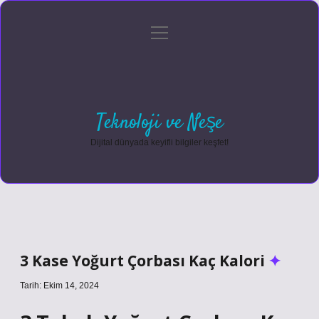
menüyü
Anasayfa
Gizlilik Politikası
Yasal Uyarı
aç
Hakkımızda
Teknoloji ve Neşe
Dijital dünyada keyifli bilgiler keşfet!
3 Kase Yoğurt Çorbası Kaç Kalori
Tarih: Ekim 14, 2024