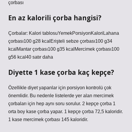
çorbası
En az kalorili çorba hangisi?
Çorbalar: Kalori tablosuYemekPorsiyonKaloriLahana
çorbası100 g28 kcalErişteli sebze çorbası100 g34
kcalMantar çorbası100 g35 kcalMercimek çorbası100
g56 kcal40 satır daha
Diyette 1 kase çorba kaç kepçe?
Özellikle diyet yapanlar için porsiyon kontrolü çok
önemlidir. Bu nedenle listelerde yer alan mercimek
çorbaları için hep aynı soru sorulur. 2 kepçe çorba 1
orta boy kase çorba yapar. 1 kepçe çorba 72,5 kaloridir.
1 kase mercimek çorbası 145 kaloridir.