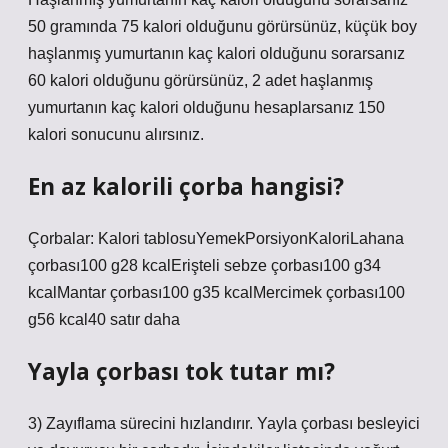
50 gramında 75 kalori olduğunu görürsünüz, küçük boy
haşlanmış yumurtanın kaç kalori olduğunu sorarsanız
60 kalori olduğunu görürsünüz, 2 adet haşlanmış
yumurtanın kaç kalori olduğunu hesaplarsanız 150
kalori sonucunu alırsınız.
En az kalorili çorba hangisi?
Çorbalar: Kalori tablosuYemekPorsiyonKaloriLahana
çorbası100 g28 kcalErişteli sebze çorbası100 g34
kcalMantar çorbası100 g35 kcalMercimek çorbası100
g56 kcal40 satır daha
Yayla çorbası tok tutar mı?
3) Zayıflama sürecini hızlandırır. Yayla çorbası besleyici