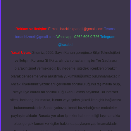
Reklam ve İletişim:
E-mail:
backlinkpaneli@gmail.com
Teams:
forumhizmeti@gmail.com
Whatsapp: 0262 606 0 726
Telegram:
@karabul
Yasal Uyarı:
Sitemiz, 5651 Sayılı Kanun gereğince Bilgi Teknolojileri
ve İletişim Kurumu (BTK) tarafından onaylanmış bir Yer Sağlayıcı
olarak hizmet vermektedir. Bu nedenle, sitedeki içerikleri proaktif
olarak denetleme veya araştırma yükümlülüğümüz bulunmamaktadır.
Ancak, üyelerimiz yazdıkları içeriklerin sorumluluğunu taşımakta olup,
siteye üye olarak bu sorumluluğu kabul etmiş sayılırlar. Bu internet
sitesi, herhangi bir marka, kurum veya şahıs şirketi ile hiçbir bağlantısı
bulunmamaktadır. Sitede yalnızca kendi hazırladığımız makaleler
paylaşılmaktadır. Burada yer alan içerikler haber niteliği taşımamakta
olup, gerçek kurum ve kişiler hakkında paylaşım yapılmamaktadır.