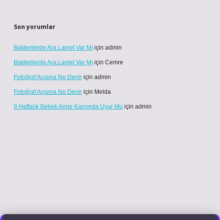
Son yorumlar
Bakterilerde Ara Lamel Var Mı
için
admin
Bakterilerde Ara Lamel Var Mı
için
Cemre
Fotoğraf Açısına Ne Denir
için
admin
Fotoğraf Açısına Ne Denir
için
Melda
8 Haftalık Bebek Anne Karnında Uyur Mu
için
admin
 güncel giriş