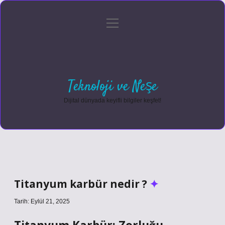
menüyü
Anasayfa
Gizlilik Politikası
Yasal Uyarı
aç
Hakkımızda
Teknoloji ve Neşe
Dijital dünyada keyifli bilgiler keşfet!
Titanyum karbür nedir ?
Tarih: Eylül 21, 2025