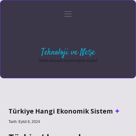
menüyü
Anasayfa
Gizlilik Politikası
Yasal Uyarı
aç
Hakkımızda
Teknoloji ve Neşe
Dijital dünyada keyifli bilgiler keşfet!
Türkiye Hangi Ekonomik Sistem
Tarih: Eylül 8, 2024