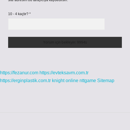
site adresim bu tarayıcıya kaydedilsin.
10 - 4 kaçtır?
*
https://fezanur.com
https://evteksavm.com.tr
https://erginplastik.com.tr
knight online
nttgame
Sitemap