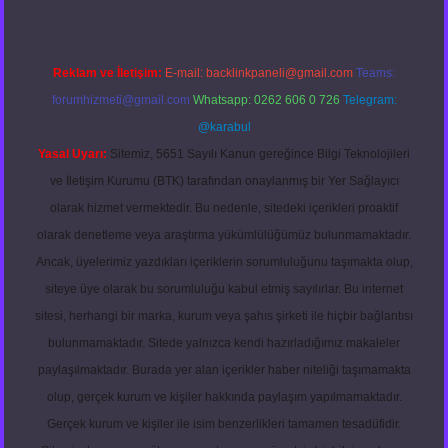
Reklam ve İletişim:
E-mail:
backlinkpaneli@gmail.com
Teams:
forumhizmeti@gmail.com
Whatsapp: 0262 606 0 726
Telegram:
@karabul
Yasal Uyarı:
Sitemiz, 5651 Sayılı Kanun gereğince Bilgi Teknolojileri
ve İletişim Kurumu (BTK) tarafından onaylanmış bir Yer Sağlayıcı
olarak hizmet vermektedir. Bu nedenle, sitedeki içerikleri proaktif
olarak denetleme veya araştırma yükümlülüğümüz bulunmamaktadır.
Ancak, üyelerimiz yazdıkları içeriklerin sorumluluğunu taşımakta olup,
siteye üye olarak bu sorumluluğu kabul etmiş sayılırlar. Bu internet
sitesi, herhangi bir marka, kurum veya şahıs şirketi ile hiçbir bağlantısı
bulunmamaktadır. Sitede yalnızca kendi hazırladığımız makaleler
paylaşılmaktadır. Burada yer alan içerikler haber niteliği taşımamakta
olup, gerçek kurum ve kişiler hakkında paylaşım yapılmamaktadır.
Gerçek kurum ve kişiler ile isim benzerlikleri tamamen tesadüfidir.