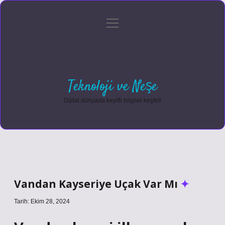
menüyü
Anasayfa
Gizlilik Politikası
Yasal Uyarı
aç
Hakkımızda
Teknoloji ve Neşe
Dijital dünyada keyifli bilgiler keşfet!
Vandan Kayseriye Uçak Var Mı
Tarih: Ekim 28, 2024