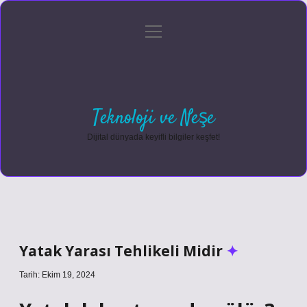
menüyü
Anasayfa
Gizlilik Politikası
Yasal Uyarı
aç
Hakkımızda
Teknoloji ve Neşe
Dijital dünyada keyifli bilgiler keşfet!
Yatak Yarası Tehlikeli Midir
Tarih: Ekim 19, 2024