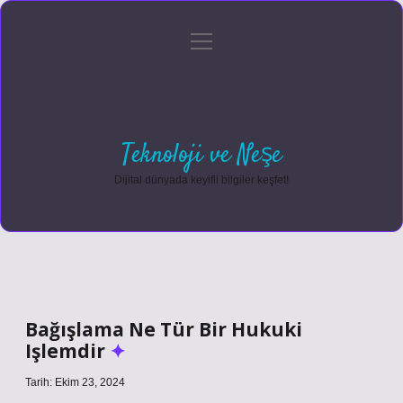
menüyü
Anasayfa
Gizlilik Politikası
Yasal Uyarı
aç
Hakkımızda
Teknoloji ve Neşe
Dijital dünyada keyifli bilgiler keşfet!
Bağışlama Ne Tür Bir Hukuki
Işlemdir
Tarih: Ekim 23, 2024