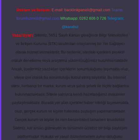
Reklam ve İletişim:
E-mail:
backlinkpaneli@gmail.com
Teams:
forumhizmeti@gmail.com
Whatsapp: 0262 606 0 726
Telegram:
@karabul
Yasal Uyarı:
Sitemiz, 5651 Sayılı Kanun gereğince Bilgi Teknolojileri
ve İletişim Kurumu (BTK) tarafından onaylanmış bir Yer Sağlayıcı
olarak hizmet vermektedir. Bu nedenle, sitedeki içerikleri proaktif
olarak denetleme veya araştırma yükümlülüğümüz bulunmamaktadır.
Ancak, üyelerimiz yazdıkları içeriklerin sorumluluğunu taşımakta olup,
siteye üye olarak bu sorumluluğu kabul etmiş sayılırlar. Bu internet
sitesi, herhangi bir marka, kurum veya şahıs şirketi ile hiçbir bağlantısı
bulunmamaktadır. Sitede yalnızca kendi hazırladığımız makaleler
paylaşılmaktadır. Burada yer alan içerikler haber niteliği taşımamakta
olup, gerçek kurum ve kişiler hakkında paylaşım yapılmamaktadır.
Gerçek kurum ve kişiler ile isim benzerlikleri tamamen tesadüfidir.
Sitemiz, kar amacı gütmeyen ve tamamen ücretsiz bir bilgi paylaşım
platformudur. Hukuka ve yasal düzenlemelere aykırı olduğunu