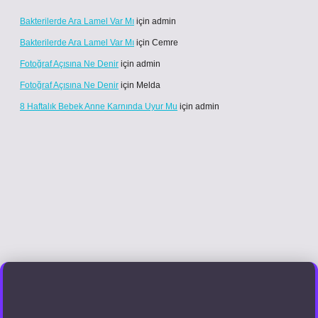
Bakterilerde Ara Lamel Var Mı
için
admin
Bakterilerde Ara Lamel Var Mı
için
Cemre
Fotoğraf Açısına Ne Denir
için
admin
Fotoğraf Açısına Ne Denir
için
Melda
8 Haftalık Bebek Anne Karnında Uyur Mu
için
admin
l giriş