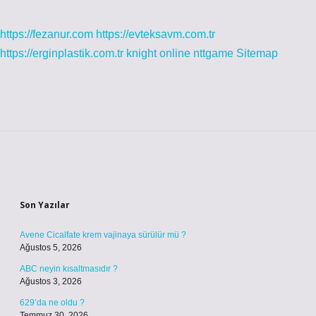
https://fezanur.com
https://evteksavm.com.tr
https://erginplastik.com.tr
knight online
nttgame
Sitemap
Sidebar
Son Yazılar
Avene Cicalfate krem vajinaya sürülür mü ?
Ağustos 5, 2026
ABC neyin kısaltmasıdır ?
Ağustos 3, 2026
629’da ne oldu ?
Temmuz 30, 2026