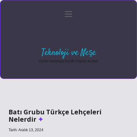
menüyü
Anasayfa
Gizlilik Politikası
Yasal Uyarı
aç
Hakkımızda
Teknoloji ve Neşe
Dijital dünyada keyifli bilgiler keşfet!
Batı Grubu Türkçe Lehçeleri
Nelerdir
Tarih: Aralık 13, 2024